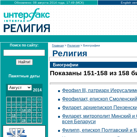
Обновлено: 08 августа 2014 года, 17:49 (МСК)
English ver
Поиск по сайту:
Главная
>
Религия
> Биографии
Религия
Биографии
Показаны 151-158 из 158 
Памятные даты
2014
Феофил III, патриарх Иерусалим
Феофилакт, епископ Смоленский
01
02
03
04
05
06
07
08
09
10
Филарет, архиепископ Пензенски
11
12
13
14
15
16
17
18
19
20
21
22
23
24
Филарет, митрополит Минский и 
25
26
27
28
29
30
31
всея Беларуси
Филипп, епископ Полтавский и 