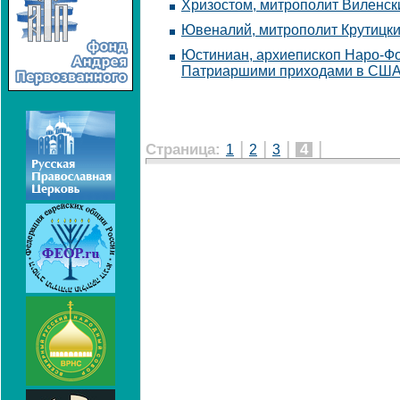
Хризостом, митрополит Виленск
Ювеналий, митрополит Крутицки
Юстиниан, архиепископ Наро-Ф
Патриаршими приходами в СШ
|
|
|
|
Страница:
4
1
2
3