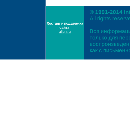
© 1991-2014 In
All rights reserv
Хостинг и поддержка
сайта:
Вся информаци
allgn.ru
только для пе
воспроизведени
как с письмен