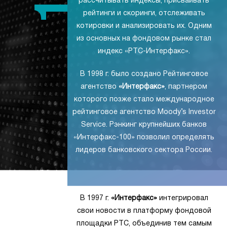
рассчитывать индексы, присваивать
рейтинги и скоринги, отслеживать
котировки и анализировать их. Одним
из основных на фондовом рынке стал
индекс «РТС-Интерфакс».
В 1998 г. было создано Рейтинговое
агентство
«Интерфакс»
, партнером
которого позже стало международное
рейтинговое агентство Moody’s Investor
Service. Рэнкинг крупнейших банков
«Интерфакс-100» позволил определять
лидеров банковского сектора России.
В 1997 г.
«Интерфакс»
интегрировал
свои новости в платформу фондовой
площадки РТС, объединив тем самым