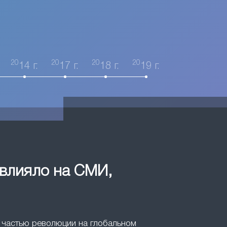
20
20
20
20
14 г.
17 г.
18 г.
19 г.
овлияло на СМИ,
ли частью революции на глобальном