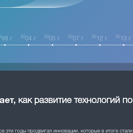
9
20
20
20
20
20
98 г.
04 г.
05 г.
07 г.
12 г.
13 г.
ает,
как развитие технологий п
все эти годы продвигал инновации, которые в итоге ста