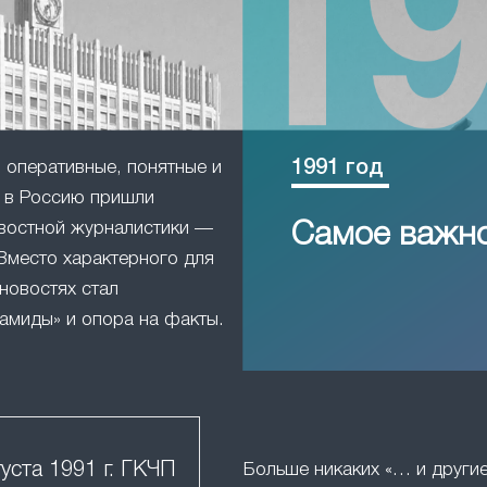
1991 год
оперативные, понятные и
в Россию пришли
востной журналистики —
Самое важн
Вместо характерного для
новостях стал
амиды» и опора на факты.
густа 1991 г. ГКЧП
Больше никаких «… и друг