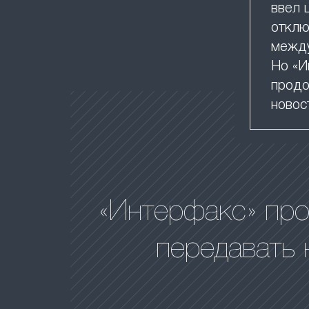
ввел 
отклю
между
Но «И
продо
новос
«Интерфакс» пр
передавать 