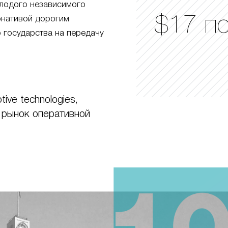
лодого независимого
$17 п
ернативой дорогим
 государства на передачу
ive technologies,
 рынок оперативной