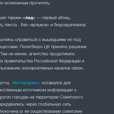
ло возможным прочитать.
ошел термин
«лид»
— первый абзац,
ть текста - без «ярлыков» и бюрократизмов.
 пытаясь справиться с вышедшими из-под
оцессами, Политбюро ЦК приняло решение
 Тем не менее, агентство продолжило
е правительства Российской Федерации и
льзованию альтернативных каналов связи.
путча,
«Интерфакс»
оставался для
инственным источником информации о
ругих городах на территории Советского
ередавались через глобальную сеть
отключена (о ее существовании советские