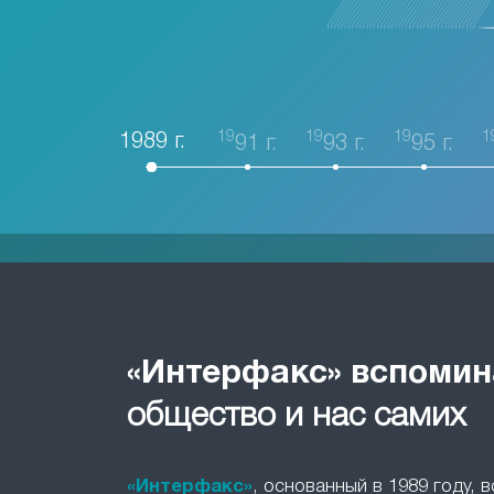
19
19
19
1
1989 г.
91 г.
93 г.
95 г.
«Интерфакс» вспомин
общество и нас самих
«Интерфакс»
, основанный в 1989 году, 