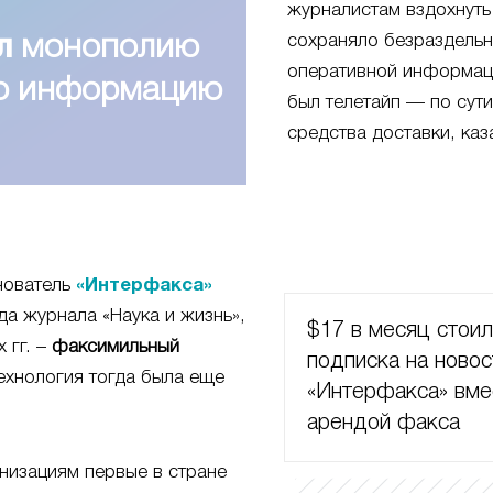
журналистам вздохнуть
сохраняло безраздель
л
монополию
оперативной информац
ую информацию
был телетайп — по сут
средства доставки, каз
нователь
«Интерфакса»
да журнала «Наука и жизнь»,
$17 в месяц стои
 гг. –
факсимильный
подписка на новос
ехнология тогда была еще
«Интерфакса» вме
арендой факса
низациям первые в стране