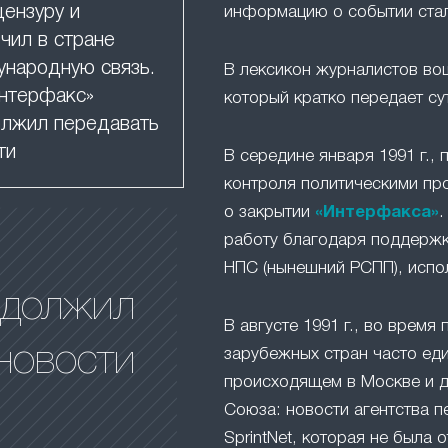
цензуру и
информацию о событии ста
чил в стране
народную связь.
В лексикон журналистов в
нтерфакс»
который кратко передает су
лжил передавать
ти
В середине января 1991 г.,
контроля политическими пр
о закрытии
«Интерфакса»
.
работу благодаря поддержк
НПС (нынешний РСПП), испо
одолжил
В августе 1991 г., во время 
новости
зарубежных стран часто ед
происходящем в Москве и д
Союза: новости агентства п
SprintNet, которая не была 