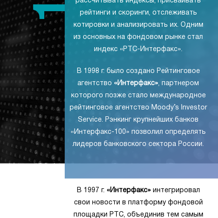
рассчитывать индексы, присваивать
рейтинги и скоринги, отслеживать
котировки и анализировать их. Одним
из основных на фондовом рынке стал
индекс «РТС-Интерфакс».
В 1998 г. было создано Рейтинговое
агентство
«Интерфакс»
, партнером
которого позже стало международное
рейтинговое агентство Moody’s Investor
Service. Рэнкинг крупнейших банков
«Интерфакс-100» позволил определять
лидеров банковского сектора России.
В 1997 г.
«Интерфакс»
интегрировал
свои новости в платформу фондовой
площадки РТС, объединив тем самым