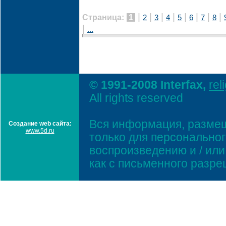
|
|
|
|
|
|
|
|
Страница:
1
2
3
4
5
6
7
8
|
...
© 1991-2008 Interfax,
rel
All rights reserved
Вся информация, размещ
Создание web сайта:
www.5d.ru
только для персонально
воспроизведению и / ил
как с письменного разр