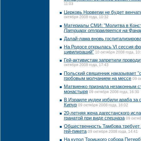
11:03
Церковь Норвегии не будет венча
октября 2008 года, 10:32
Материалы СМИ: "Молитва в Конс
Патриарх отправляется на Фана
Далай-лама вновь госпитализиров
На Родосе открылась VI сессия фо
цивилизаций"
10 октября 2008 года, 10
Гей-активистам запретили проводи
октября 2008 года, 17:43
Польский священник наказывает "
гробовым молчанием на мессе
09 о
Матвиенко признала незаконным ст
монастыря
09 октября 2008 года, 16:30
В Израиле иудеи избили араба за 
Кипур
09 октября 2008 года, 16:02
20-летняя жена дагестанского исл
гранатой при виде спецназа
09 октяб
Общественность Тамбова требует 
гей-пикета
09 октября 2008 года, 14:41
Hа купол Троицкого собора Петерб