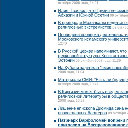
октября 2008 года, 14:21
Илия II заявил, что Грузия не сми
Абхазии и Южной Осетии
09 октября
В пригороде Махачкалы ведется о
религиозных экстремистов
09 октябр
Проведена проверка деятельности
Московского исламского универси
12:40
В Русской церкви напоминают, что
церковной структуры Константиноп
Эстонии
09 октября 2008 года, 11:39
На Кубани задержан "эмир ваххаб
2008 года, 11:04
Материалы СМИ: "Есть ли будущее
октября 2008 года, 10:47
В Киргизии может быть введен зап
религиозной литературы в общест
2008 года, 10:28
Лишение епископа Диомида сана н
православных блоггеров
09 октября 
Патриарх Варфоломей вопреки п
пригласил на Всеправославное 