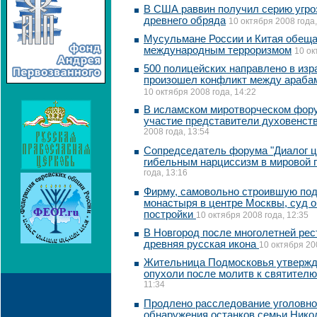
В США раввин получил серию угро
древнего обряда
10 октября 2008 года,
Мусульмане России и Китая обеща
международным терроризмом
10 ок
500 полицейских направлено в изра
произошел конфликт между арабам
10 октября 2008 года, 14:22
В исламском миротворческом фору
участие представители духовенств
2008 года, 13:54
Сопредседатель форума "Диалог ц
гибельным нарциссизм в мировой 
года, 13:16
Фирму, самовольно строившую под
монастыря в центре Москвы, суд о
постройки
10 октября 2008 года, 12:35
В Hовгород после многолетней рес
древняя русская икона
10 октября 20
Жительница Подмосковья утвержда
опухоли после молитв к святителю
11:34
Продлено расследование уголовно
обнаружения останков семьи Никол