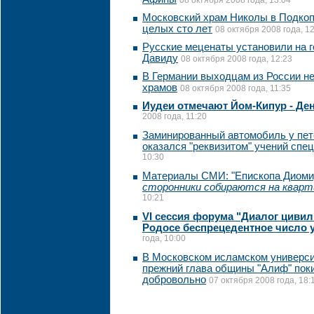
08 октября 2008 года, 13:04
Московский храм Николы в Подкоп
целых сто лет
08 октября 2008 года, 1
Русские меценаты установили на 
Давиду
08 октября 2008 года, 12:23
В Германии выходцам из России н
храмов
08 октября 2008 года, 11:35
Иудеи отмечают Йом-Кипур - Де
2008 года, 11:20
Заминированный автомобиль у пет
оказался "реквизитом" учений спе
10:30
Материалы СМИ: "Епископа Диоми
сторонники собираются на кварт
10:21
VI сессия форума "Диалог цивил
Родосе беспрецедентное число 
года, 10:00
В Московском исламском универси
прежний глава общины "Алиф" поки
добровольно
07 октября 2008 года, 18: