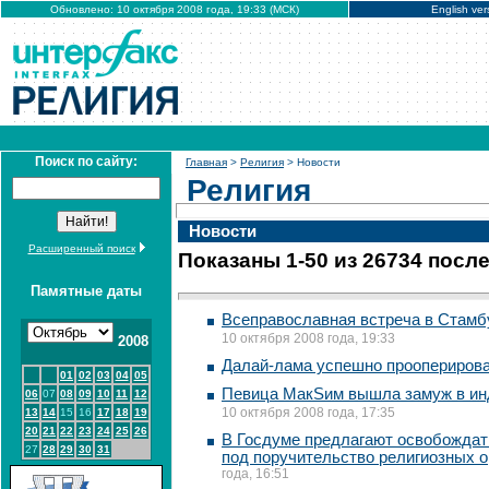
Обновлено: 10 октября 2008 года, 19:33 (МСК)
English ver
Поиск по сайту:
Главная
>
Религия
> Новости
Религия
Новости
Расширенный поиск
Показаны 1-50 из 26734 посл
Памятные даты
Всеправославная встреча в Стам
10 октября 2008 года, 19:33
2008
Далай-лама успешно проопериров
01
02
03
04
05
Певица МакSим вышла замуж в ин
06
07
08
09
10
11
12
10 октября 2008 года, 17:35
13
14
15
16
17
18
19
20
21
22
23
24
25
26
В Госдуме предлагают освобождат
27
28
29
30
31
под поручительство религиозных о
года, 16:51