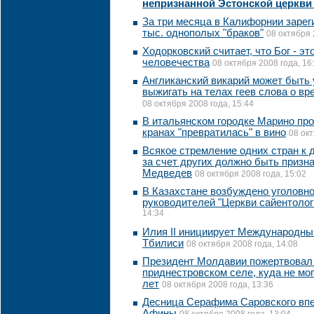
непризнанной Эстонской церкви
За три месяца в Калифорнии зарег
тыс. однополых "браков"
08 октября 
Ходорковский считает, что Бог - эт
человечества
08 октября 2008 года, 16
Англиканский викарий может быть
выжигать на телах геев слова о в
08 октября 2008 года, 15:44
В итальянском городке Марино про
кранах "превратилась" в вино
08 окт
Всякое стремление одних стран к 
за счет других должно быть призн
Медведев
08 октября 2008 года, 15:02
В Казахстане возбуждено уголовн
руководителей "Церкви сайентолог
14:34
Илия II инициирует Международны
Тбилиси
08 октября 2008 года, 14:08
Президент Молдавии пожертвовал 
приднестровском селе, куда не мог
лет
08 октября 2008 года, 13:36
Десница Серафима Саровского впе
Афины