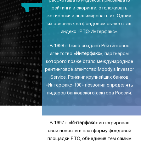
рассчитывать индексы, присваивать
рейтинги и скоринги, отслеживать
котировки и анализировать их. Одним
из основных на фондовом рынке стал
индекс «РТС-Интерфакс».
В 1998 г. было создано Рейтинговое
агентство
«Интерфакс»
, партнером
которого позже стало международное
рейтинговое агентство Moody’s Investor
Service. Рэнкинг крупнейших банков
«Интерфакс-100» позволил определять
лидеров банковского сектора России.
В 1997 г.
«Интерфакс»
интегрировал
свои новости в платформу фондовой
площадки РТС, объединив тем самым