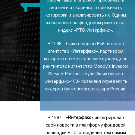
рассчитывать индексы, присваивать
рейтинги и скоринги, отслеживать
котировки и анализировать их. Одним
из основных на фондовом рынке стал
индекс «РТС-Интерфакс».
В 1998 г. было создано Рейтинговое
агентство
«Интерфакс»
, партнером
которого позже стало международное
рейтинговое агентство Moody’s Investor
Service. Рэнкинг крупнейших банков
«Интерфакс-100» позволил определять
лидеров банковского сектора России.
В 1997 г.
«Интерфакс»
интегрировал
свои новости в платформу фондовой
площадки РТС, объединив тем самым