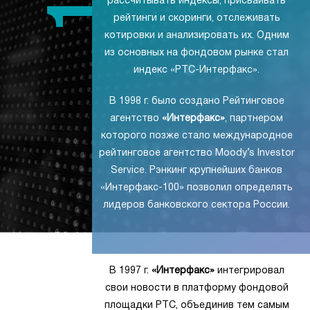
рассчитывать индексы, присваивать
рейтинги и скоринги, отслеживать
котировки и анализировать их. Одним
из основных на фондовом рынке стал
индекс «РТС-Интерфакс».
В 1998 г. было создано Рейтинговое
агентство
«Интерфакс»
, партнером
которого позже стало международное
рейтинговое агентство Moody’s Investor
Service. Рэнкинг крупнейших банков
«Интерфакс-100» позволил определять
лидеров банковского сектора России.
В 1997 г.
«Интерфакс»
интегрировал
свои новости в платформу фондовой
площадки РТС, объединив тем самым