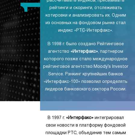
рассчитывать индексы, присваивать
рейтинги и скоринги, отслеживать
котировки и анализировать их. Одним
из основных на фондовом рынке стал
индекс «РТС-Интерфакс».
В 1998 г. было создано Рейтинговое
агентство
«Интерфакс»
, партнером
которого позже стало международное
рейтинговое агентство Moody’s Investor
Service. Рэнкинг крупнейших банков
«Интерфакс-100» позволил определять
лидеров банковского сектора России.
В 1997 г.
«Интерфакс»
интегрировал
свои новости в платформу фондовой
площадки РТС, объединив тем самым