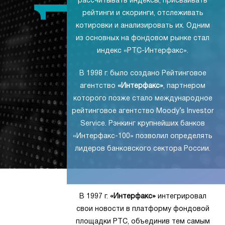
рассчитывать индексы, присваивать
рейтинги и скоринги, отслеживать
котировки и анализировать их. Одним
из основных на фондовом рынке стал
индекс «РТС-Интерфакс».
В 1998 г. было создано Рейтинговое
агентство
«Интерфакс»
, партнером
которого позже стало международное
рейтинговое агентство Moody’s Investor
Service. Рэнкинг крупнейших банков
«Интерфакс-100» позволил определять
лидеров банковского сектора России.
В 1997 г.
«Интерфакс»
интегрировал
свои новости в платформу фондовой
площадки РТС, объединив тем самым