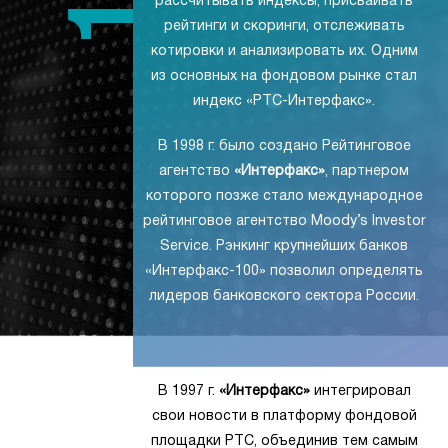
рассчитывать индексы, присваивать
рейтинги и скоринги, отслеживать
котировки и анализировать их. Одним
из основных на фондовом рынке стал
индекс «РТС-Интерфакс».
В 1998 г. было создано Рейтинговое
агентство
«Интерфакс»
, партнером
которого позже стало международное
рейтинговое агентство Moody’s Investor
Service. Рэнкинг крупнейших банков
«Интерфакс-100» позволил определять
лидеров банковского сектора России.
В 1997 г.
«Интерфакс»
интегрировал
свои новости в платформу фондовой
площадки РТС, объединив тем самым