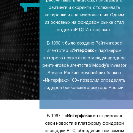
рассчитывать индексы, присваивать
рейтинги и скоринги, отслеживать
котировки и анализировать их. Одним
из основных на фондовом рынке стал
индекс «РТС-Интерфакс».
В 1998 г. было создано Рейтинговое
агентство
«Интерфакс»
, партнером
которого позже стало международное
рейтинговое агентство Moody’s Investor
Service. Рэнкинг крупнейших банков
«Интерфакс-100» позволил определять
лидеров банковского сектора России.
В 1997 г.
«Интерфакс»
интегрировал
свои новости в платформу фондовой
площадки РТС, объединив тем самым