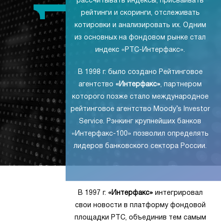
рассчитывать индексы, присваивать
рейтинги и скоринги, отслеживать
котировки и анализировать их. Одним
из основных на фондовом рынке стал
индекс «РТС-Интерфакс».
В 1998 г. было создано Рейтинговое
агентство
«Интерфакс»
, партнером
которого позже стало международное
рейтинговое агентство Moody’s Investor
Service. Рэнкинг крупнейших банков
«Интерфакс-100» позволил определять
лидеров банковского сектора России.
В 1997 г.
«Интерфакс»
интегрировал
свои новости в платформу фондовой
площадки РТС, объединив тем самым