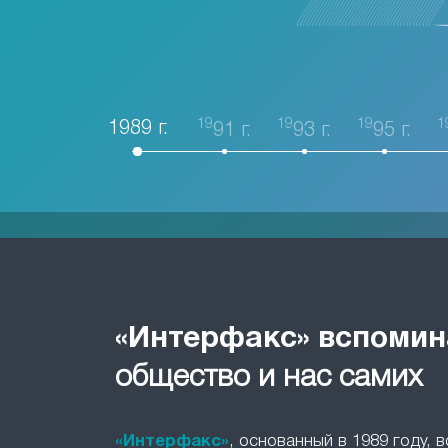
19
19
19
1
1989 г.
91 г.
93 г.
95 г.
«Интерфакс» вспомин
общество и нас самих
«Интерфакс»
, основанный в 1989 году, 