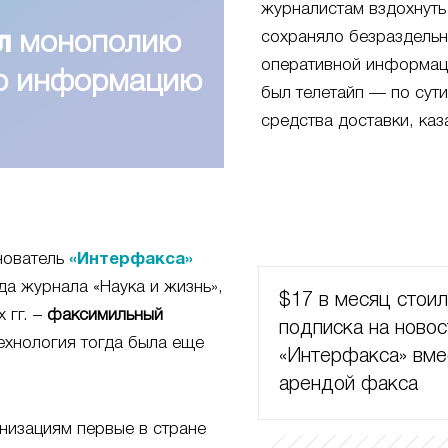
журналистам вздохнуть
сохраняло безраздель
л
монополию
оперативной информац
ую информацию
был телетайп — по сут
средства доставки, каз
нователь
«Интерфакса»
да журнала «Наука и жизнь»,
$17 в месяц стои
 гг. –
факсимильный
подписка на новос
ехнология тогда была еще
«Интерфакса» вме
арендой факса
низациям первые в стране