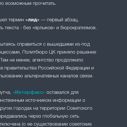
ло возможным прочитать.
ошел термин
«лид»
— первый абзац,
ть текста - без «ярлыков» и бюрократизмов.
 пытаясь справиться с вышедшими из-под
оцессами, Политбюро ЦК приняло решение
 Тем не менее, агентство продолжило
е правительства Российской Федерации и
льзованию альтернативных каналов связи.
путча,
«Интерфакс»
оставался для
инственным источником информации о
ругих городах на территории Советского
ередавались через глобальную сеть
отключена (о ее существовании советские