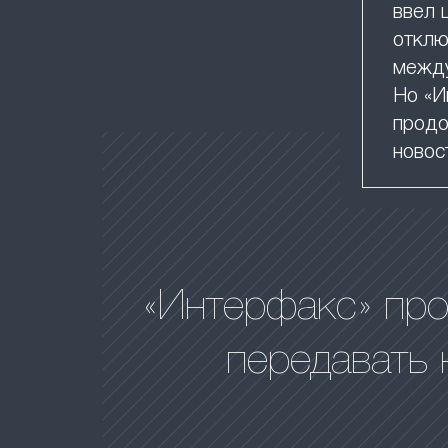
ввел 
отклю
между
Но «И
продо
новос
«Интерфакс» пр
передавать 