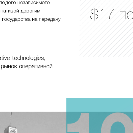
лодого независимого
$17 п
ернативой дорогим
 государства на передачу
ive technologies,
 рынок оперативной