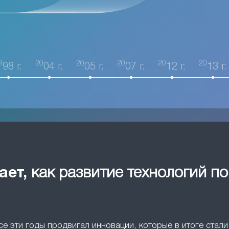
9
20
20
20
20
20
98 г.
04 г.
05 г.
07 г.
12 г.
13 г.
ает,
как развитие технологий п
все эти годы продвигал инновации, которые в итоге ста