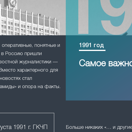
1991 год
оперативные, понятные и
в Россию пришли
востной журналистики —
Самое важн
Вместо характерного для
новостях стал
амиды» и опора на факты.
густа 1991 г. ГКЧП
Больше никаких «… и друг