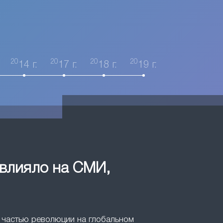
20
20
20
20
14 г.
17 г.
18 г.
19 г.
овлияло на СМИ,
ли частью революции на глобальном