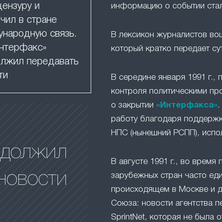
цензуру и
информацию о событии ста
чил в стране
народную связь.
В лексикон журналистов в
нтерфакс»
который кратко передает су
лжил передавать
ти
В середине января 1991 г.,
контроля политическими пр
о закрытии
«Интерфакса»
.
работу благодаря поддержк
НПС (нынешний РСПП), испо
одолжил
В августе 1991 г., во время 
новости
зарубежных стран часто ед
происходящем в Москве и д
Союза: новости агентства п
SprintNet, которая не была 