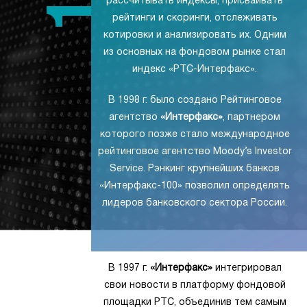
рассчитывать индексы, присваивать
рейтинги и скоринги, отслеживать
котировки и анализировать их. Одним
из основных на фондовом рынке стал
индекс «РТС-Интерфакс».
В 1998 г. было создано Рейтинговое
агентство
«Интерфакс»
, партнером
которого позже стало международное
рейтинговое агентство Moody’s Investor
Service. Рэнкинг крупнейших банков
«Интерфакс-100» позволил определять
лидеров банковского сектора России.
В 1997 г.
«Интерфакс»
интегрировал
свои новости в платформу фондовой
площадки РТС, объединив тем самым