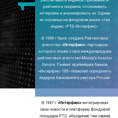
рассчитывать индексы, присваивать
рейтинги и скоринги, отслеживать
котировки и анализировать их. Одним
из основных на фондовом рынке стал
индекс «РТС-Интерфакс».
В 1998 г. было создано Рейтинговое
агентство
«Интерфакс»
, партнером
которого позже стало международное
рейтинговое агентство Moody’s Investor
Service. Рэнкинг крупнейших банков
«Интерфакс-100» позволил определять
лидеров банковского сектора России.
В 1997 г.
«Интерфакс»
интегрировал
свои новости в платформу фондовой
площадки РТС, объединив тем самым