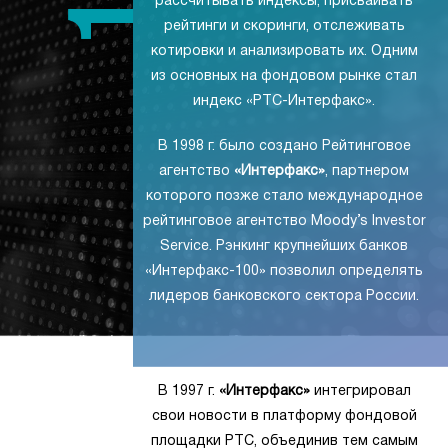
рассчитывать индексы, присваивать
рейтинги и скоринги, отслеживать
котировки и анализировать их. Одним
из основных на фондовом рынке стал
индекс «РТС-Интерфакс».
В 1998 г. было создано Рейтинговое
агентство
«Интерфакс»
, партнером
которого позже стало международное
рейтинговое агентство Moody’s Investor
Service. Рэнкинг крупнейших банков
«Интерфакс-100» позволил определять
лидеров банковского сектора России.
В 1997 г.
«Интерфакс»
интегрировал
свои новости в платформу фондовой
площадки РТС, объединив тем самым