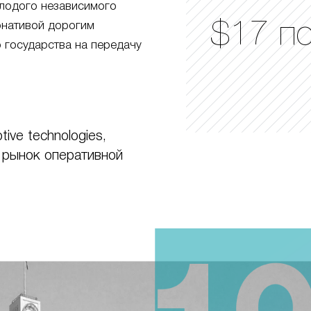
лодого независимого
$17 п
ернативой дорогим
 государства на передачу
ive technologies,
 рынок оперативной