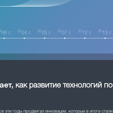
9
20
20
20
20
20
98 г.
04 г.
05 г.
07 г.
12 г.
13 г.
ает,
как развитие технологий п
все эти годы продвигал инновации, которые в итоге ста