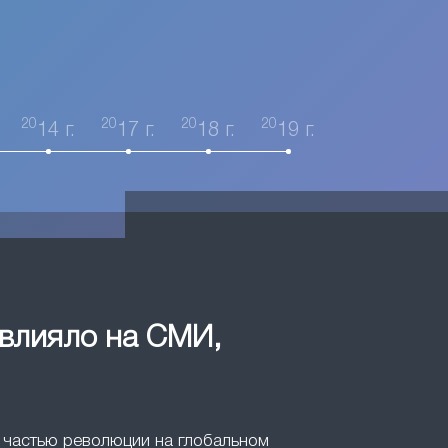
20
20
20
20
14 г.
17 г.
18 г.
19 г.
овлияло на СМИ,
ли частью революции на глобальном