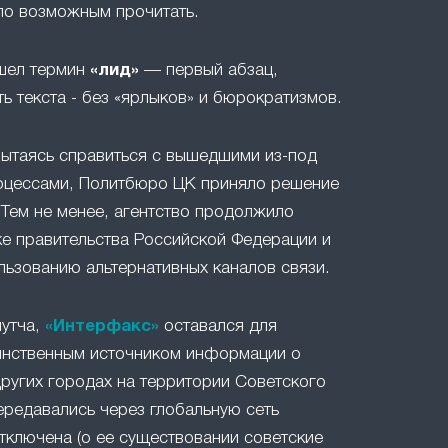
ло возможным прочитать.
ошел термин
«лид»
— первый абзац,
ть текста - без «ярлыков» и бюрократизмов.
 пытаясь справиться с вышедшими из-под
оцессами, Политбюро ЦК приняло решение
 Тем не менее, агентство продолжило
е правительства Российской Федерации и
льзованию альтернативных каналов связи.
путча,
«Интерфакс»
оставался для
инственным источником информации о
ругих городах на территории Советского
ередавались через глобальную сеть
отключена (о ее существовании советские