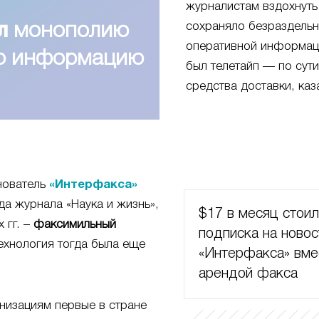
журналистам вздохнуть
сохраняло безраздель
л
монополию
оперативной информац
ую информацию
был телетайп — по сут
средства доставки, каз
нователь
«Интерфакса»
да журнала «Наука и жизнь»,
$17 в месяц стои
 гг. –
факсимильный
подписка на новос
ехнология тогда была еще
«Интерфакса» вме
арендой факса
низациям первые в стране