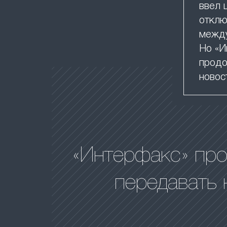
ввел 
отклю
между
Но «И
продо
новос
«Интерфакс» пр
передавать 