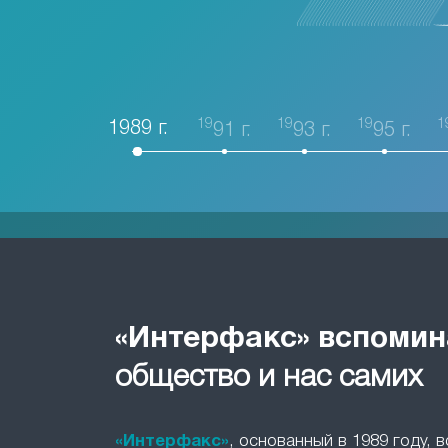
19
19
19
1
1989 г.
91 г.
93 г.
95 г.
«Интерфакс» вспомин
общество и нас самих
«Интерфакс»
, основанный в 1989 году, 