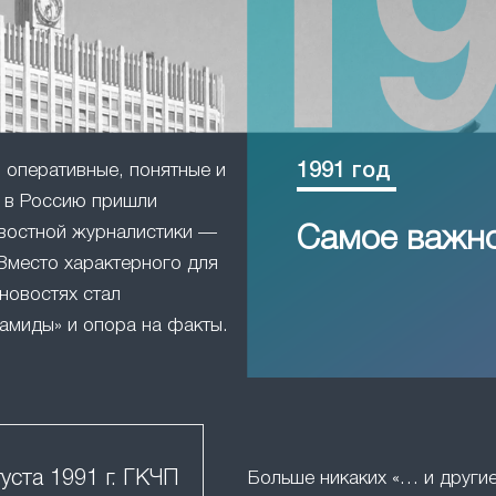
1991 год
оперативные, понятные и
в Россию пришли
востной журналистики —
Самое важн
Вместо характерного для
новостях стал
амиды» и опора на факты.
густа 1991 г. ГКЧП
Больше никаких «… и друг