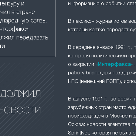
цензуру и
информацию о событии ста
чил в стране
народную связь.
В лексикон журналистов в
нтерфакс»
который кратко передает су
лжил передавать
ти
В середине января 1991 г.,
контроля политическими пр
о закрытии
«Интерфакса»
.
работу благодаря поддержк
НПС (нынешний РСПП), испо
одолжил
В августе 1991 г., во время 
новости
зарубежных стран часто ед
происходящем в Москве и д
Союза: новости агентства п
SprintNet, которая не была 