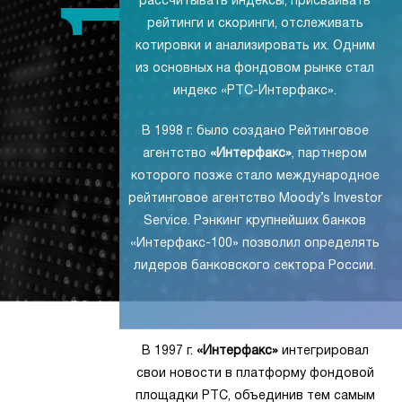
рассчитывать индексы, присваивать
рейтинги и скоринги, отслеживать
котировки и анализировать их. Одним
из основных на фондовом рынке стал
индекс «РТС-Интерфакс».
В 1998 г. было создано Рейтинговое
агентство
«Интерфакс»
, партнером
которого позже стало международное
рейтинговое агентство Moody’s Investor
Service. Рэнкинг крупнейших банков
«Интерфакс-100» позволил определять
лидеров банковского сектора России.
В 1997 г.
«Интерфакс»
интегрировал
свои новости в платформу фондовой
площадки РТС, объединив тем самым