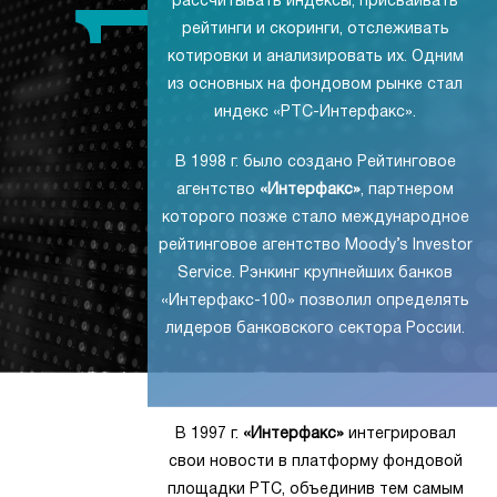
рассчитывать индексы, присваивать
рейтинги и скоринги, отслеживать
котировки и анализировать их. Одним
из основных на фондовом рынке стал
индекс «РТС-Интерфакс».
В 1998 г. было создано Рейтинговое
агентство
«Интерфакс»
, партнером
которого позже стало международное
рейтинговое агентство Moody’s Investor
Service. Рэнкинг крупнейших банков
«Интерфакс-100» позволил определять
лидеров банковского сектора России.
В 1997 г.
«Интерфакс»
интегрировал
свои новости в платформу фондовой
площадки РТС, объединив тем самым