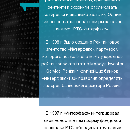
рассчитывать индексы, присваивать
рейтинги и скоринги, отслеживать
котировки и анализировать их. Одним
из основных на фондовом рынке стал
индекс «РТС-Интерфакс».
В 1998 г. было создано Рейтинговое
агентство
«Интерфакс»
, партнером
которого позже стало международное
рейтинговое агентство Moody’s Investor
Service. Рэнкинг крупнейших банков
«Интерфакс-100» позволил определять
лидеров банковского сектора России.
В 1997 г.
«Интерфакс»
интегрировал
свои новости в платформу фондовой
площадки РТС, объединив тем самым