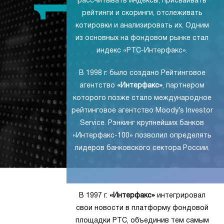
рассчитывать индексы, присваивать
рейтинги и скоринги, отслеживать
котировки и анализировать их. Одним
из основных на фондовом рынке стал
индекс «РТС-Интерфакс».
В 1998 г. было создано Рейтинговое
агентство
«Интерфакс»
, партнером
которого позже стало международное
рейтинговое агентство Moody’s Investor
Service. Рэнкинг крупнейших банков
«Интерфакс-100» позволил определять
лидеров банковского сектора России.
В 1997 г.
«Интерфакс»
интегрировал
свои новости в платформу фондовой
площадки РТС, объединив тем самым