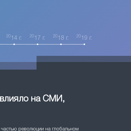
20
20
20
20
14 г.
17 г.
18 г.
19 г.
овлияло на СМИ,
ли частью революции на глобальном