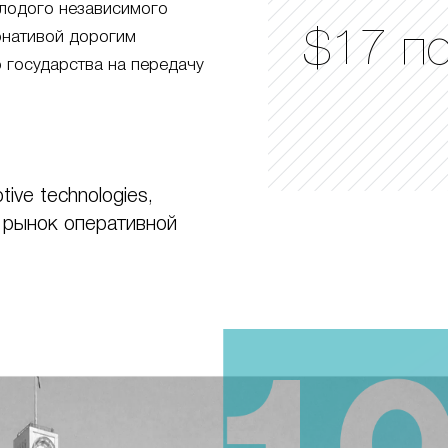
лодого независимого
$17 п
ернативой дорогим
 государства на передачу
ive technologies,
 рынок оперативной