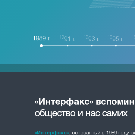
19
19
19
1
1989 г.
91 г.
93 г.
95 г.
«Интерфакс» вспомин
общество и нас самих
«Интерфакс»
, основанный в 1989 году, 