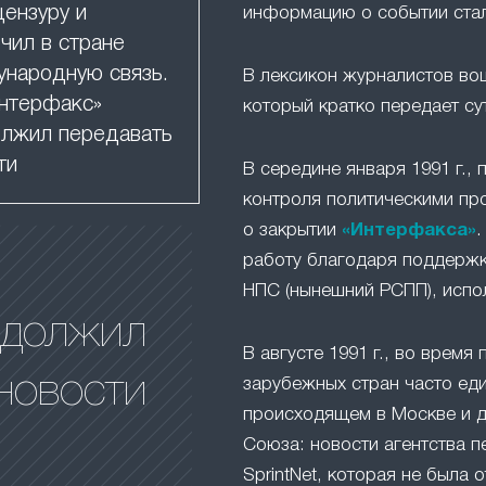
цензуру и
информацию о событии ста
чил в стране
народную связь.
В лексикон журналистов в
нтерфакс»
который кратко передает су
лжил передавать
ти
В середине января 1991 г.,
контроля политическими пр
о закрытии
«Интерфакса»
.
работу благодаря поддержк
НПС (нынешний РСПП), испо
одолжил
В августе 1991 г., во время 
новости
зарубежных стран часто ед
происходящем в Москве и д
Союза: новости агентства п
SprintNet, которая не была 