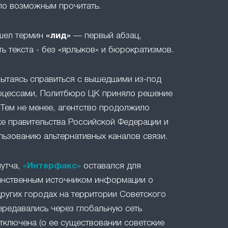
ло возможным прочитать.
ошел термин
«лид»
— первый абзац,
ть текста - без «ярлыков» и бюрократизмов.
 пытаясь справиться с вышедшими из-под
оцессами, Политбюро ЦК приняло решение
 Тем не менее, агентство продолжило
е правительства Российской Федерации и
льзованию альтернативных каналов связи.
путча,
«Интерфакс»
оставался для
инственным источником информации о
ругих городах на территории Советского
ередавались через глобальную сеть
отключена (о ее существовании советские