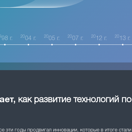
9
20
20
20
20
20
98 г.
04 г.
05 г.
07 г.
12 г.
13 г.
ает,
как развитие технологий п
все эти годы продвигал инновации, которые в итоге ста