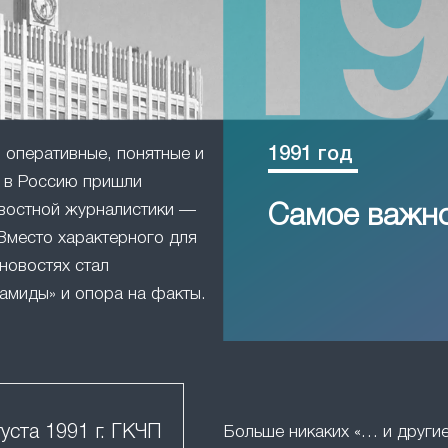
1991 год
оперативные, понятные и
в Россию пришли
востной журналистики —
Самое важн
Вместо характерного для
новостях стал
амиды» и опора на факты.
густа 1991 г. ГКЧП
Больше никаких «… и друг