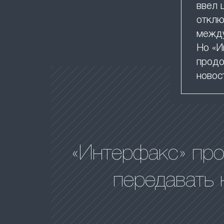
ввел 
отклю
между
Но «И
продо
новос
«Интерфакс» пр
передавать 