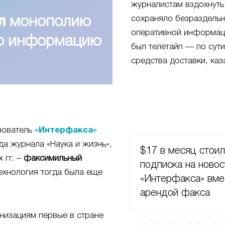
журналистам вздохнуть
сохраняло безраздель
л
монополию
оперативной информац
ую информацию
был телетайп — по сут
средства доставки, каз
нователь
«Интерфакса»
да журнала «Наука и жизнь»,
$17 в месяц стои
 гг. –
факсимильный
подписка на новос
ехнология тогда была еще
«Интерфакса» вме
арендой факса
низациям первые в стране