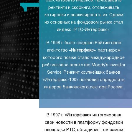
рассчитывать индексы, присваивать
рейтинги и скоринги, отслеживать
котировки и анализировать их. Одним
из основных на фондовом рынке стал
индекс «РТС-Интерфакс».
В 1998 г. было создано Рейтинговое
агентство
«Интерфакс»
, партнером
которого позже стало международное
рейтинговое агентство Moody’s Investor
Service. Рэнкинг крупнейших банков
«Интерфакс-100» позволил определять
лидеров банковского сектора России.
В 1997 г.
«Интерфакс»
интегрировал
свои новости в платформу фондовой
площадки РТС, объединив тем самым