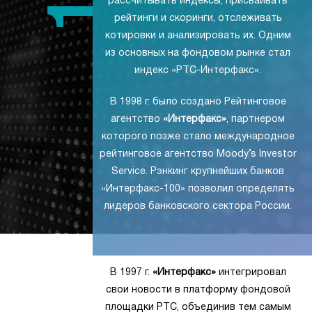
рассчитывать индексы, присваивать
рейтинги и скоринги, отслеживать
котировки и анализировать их. Одним
из основных на фондовом рынке стал
индекс «РТС-Интерфакс».
В 1998 г. было создано Рейтинговое
агентство
«Интерфакс»
, партнером
которого позже стало международное
рейтинговое агентство Moody’s Investor
Service. Рэнкинг крупнейших банков
«Интерфакс-100» позволил определять
лидеров банковского сектора России.
В 1997 г.
«Интерфакс»
интегрировал
свои новости в платформу фондовой
площадки РТС, объединив тем самым