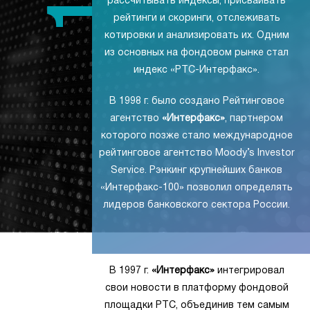
рассчитывать индексы, присваивать
рейтинги и скоринги, отслеживать
котировки и анализировать их. Одним
из основных на фондовом рынке стал
индекс «РТС-Интерфакс».
В 1998 г. было создано Рейтинговое
агентство
«Интерфакс»
, партнером
которого позже стало международное
рейтинговое агентство Moody’s Investor
Service. Рэнкинг крупнейших банков
«Интерфакс-100» позволил определять
лидеров банковского сектора России.
В 1997 г.
«Интерфакс»
интегрировал
свои новости в платформу фондовой
площадки РТС, объединив тем самым