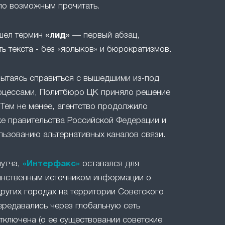
ло возможным прочитать.
ошел термин
«лид»
— первый абзац,
ть текста - без «ярлыков» и бюрократизмов.
 пытаясь справиться с вышедшими из-под
оцессами, Политбюро ЦК приняло решение
 Тем не менее, агентство продолжило
е правительства Российской Федерации и
льзованию альтернативных каналов связи.
путча,
«Интерфакс»
оставался для
инственным источником информации о
ругих городах на территории Советского
ередавались через глобальную сеть
отключена (о ее существовании советские