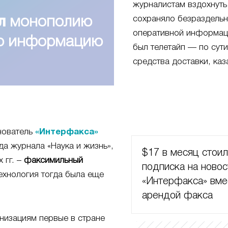
журналистам вздохнуть
сохраняло безраздель
л
монополию
оперативной информац
ую информацию
был телетайп — по сут
средства доставки, каз
нователь
«Интерфакса»
да журнала «Наука и жизнь»,
$17 в месяц стои
 гг. –
факсимильный
подписка на новос
ехнология тогда была еще
«Интерфакса» вме
арендой факса
низациям первые в стране