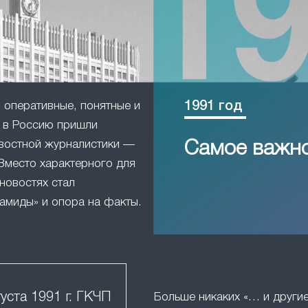
1991 год
оперативные, понятные и
в Россию пришли
востной журналистики —
Самое важн
Вместо характерного для
новостях стал
амиды» и опора на факты.
густа 1991 г. ГКЧП
Больше никаких «… и друг