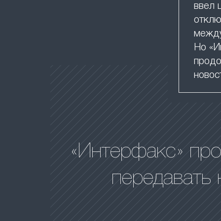
ввел 
отклю
между
Но «И
продо
новос
«Интерфакс» пр
передавать 