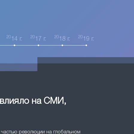
20
20
20
20
14 г.
17 г.
18 г.
19 г.
овлияло на СМИ,
ли частью революции на глобальном