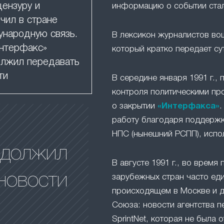
цензуру и
информацию о событии ста
чил в стране
народную связь.
В лексикон журналистов в
нтерфакс»
который кратко передает су
лжил передавать
ти
В середине января 1991 г.,
контроля политическими пр
о закрытии
«Интерфакса»
.
работу благодаря поддержк
НПС (нынешний РСПП), испо
одолжил
В августе 1991 г., во время 
новости
зарубежных стран часто ед
происходящем в Москве и д
Союза: новости агентства п
SprintNet, которая не была 