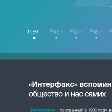
19
19
19
1
1989 г.
91 г.
93 г.
95 г.
«Интерфакс» вспомин
общество и нас самих
«Интерфакс»
, основанный в 1989 году, 