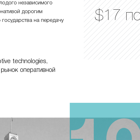
лодого независимого
$17 п
ернативой дорогим
 государства на передачу
ive technologies,
 рынок оперативной