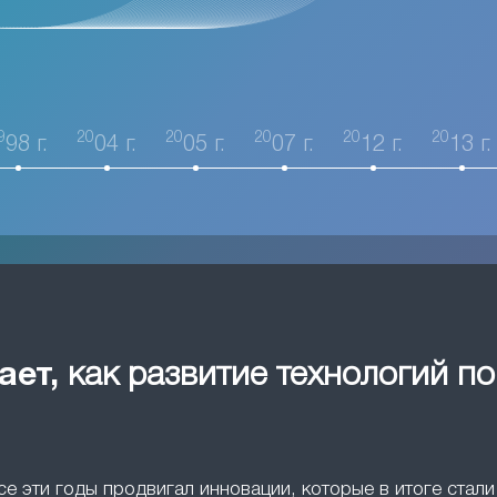
9
20
20
20
20
20
98 г.
04 г.
05 г.
07 г.
12 г.
13 г.
ает,
как развитие технологий п
все эти годы продвигал инновации, которые в итоге ста