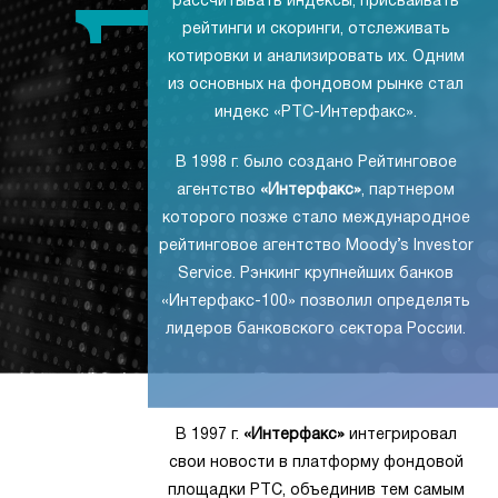
рассчитывать индексы, присваивать
рейтинги и скоринги, отслеживать
котировки и анализировать их. Одним
из основных на фондовом рынке стал
индекс «РТС-Интерфакс».
В 1998 г. было создано Рейтинговое
агентство
«Интерфакс»
, партнером
которого позже стало международное
рейтинговое агентство Moody’s Investor
Service. Рэнкинг крупнейших банков
«Интерфакс-100» позволил определять
лидеров банковского сектора России.
В 1997 г.
«Интерфакс»
интегрировал
свои новости в платформу фондовой
площадки РТС, объединив тем самым