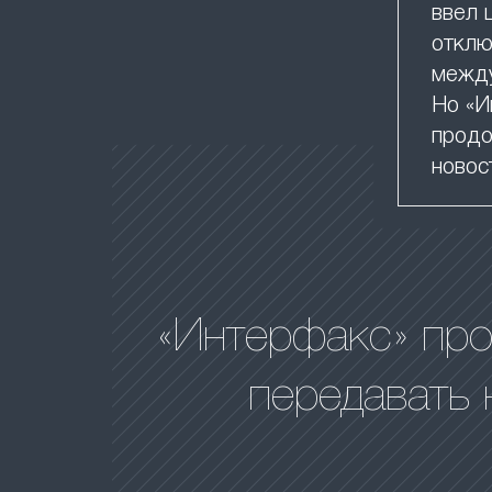
ввел 
отклю
между
Но «И
продо
новос
«Интерфакс» пр
передавать 