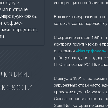
цензуру и
информацию о событии ста
чил в стране
народную связь.
В лексикон журналистов в
нтерфакс»
который кратко передает су
лжил передавать
ти
В середине января 1991 г.,
контроля политическими пр
о закрытии
«Интерфакса»
.
работу благодаря поддержк
НПС (нынешний РСПП), испо
одолжил
В августе 1991 г., во время 
новости
зарубежных стран часто ед
происходящем в Москве и д
Союза: новости агентства п
SprintNet, которая не была 