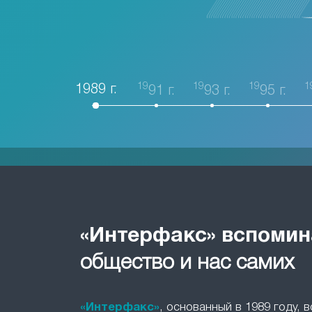
19
19
19
1
1989 г.
91 г.
93 г.
95 г.
«Интерфакс» вспомин
общество и нас самих
«Интерфакс»
, основанный в 1989 году, 