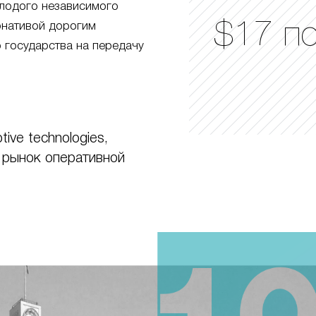
лодого независимого
$17 п
ернативой дорогим
 государства на передачу
ive technologies,
 рынок оперативной