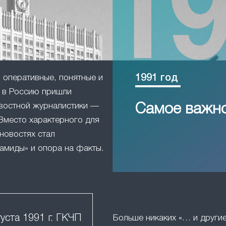
1991 год
оперативные, понятные и
в Россию пришли
востной журналистики —
Самое важн
Вместо характерного для
новостях стал
амиды» и опора на факты.
густа 1991 г. ГКЧП
Больше никаких «… и друг