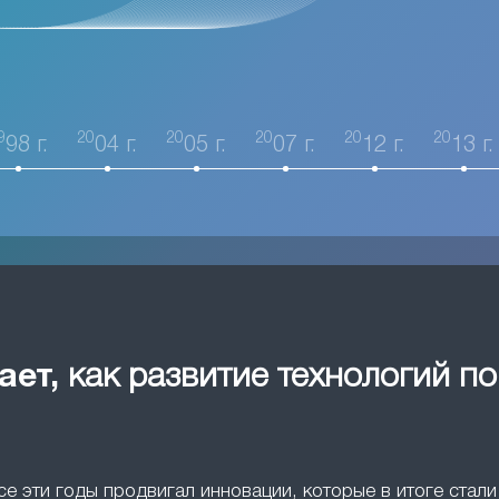
9
20
20
20
20
20
98 г.
04 г.
05 г.
07 г.
12 г.
13 г.
ает,
как развитие технологий п
все эти годы продвигал инновации, которые в итоге ста