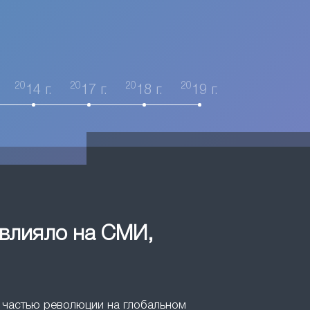
20
20
20
20
14 г.
17 г.
18 г.
19 г.
овлияло на СМИ,
ли частью революции на глобальном