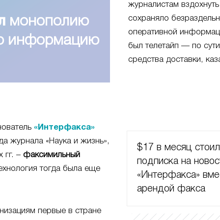
журналистам вздохнуть
сохраняло безраздель
л
монополию
оперативной информац
ую информацию
был телетайп — по сут
средства доставки, каз
нователь
«Интерфакса»
да журнала «Наука и жизнь»,
$17 в месяц стои
 гг. –
факсимильный
подписка на новос
ехнология тогда была еще
«Интерфакса» вме
арендой факса
низациям первые в стране