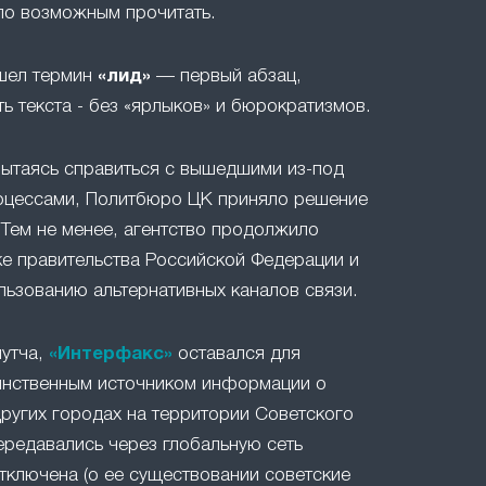
ло возможным прочитать.
ошел термин
«лид»
— первый абзац,
ть текста - без «ярлыков» и бюрократизмов.
 пытаясь справиться с вышедшими из-под
оцессами, Политбюро ЦК приняло решение
 Тем не менее, агентство продолжило
е правительства Российской Федерации и
льзованию альтернативных каналов связи.
путча,
«Интерфакс»
оставался для
инственным источником информации о
ругих городах на территории Советского
ередавались через глобальную сеть
отключена (о ее существовании советские