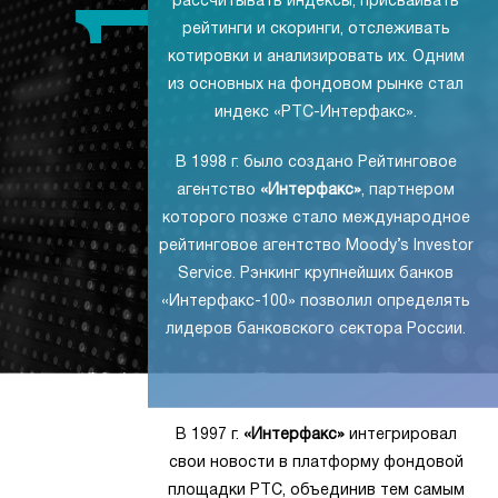
рассчитывать индексы, присваивать
рейтинги и скоринги, отслеживать
котировки и анализировать их. Одним
из основных на фондовом рынке стал
индекс «РТС-Интерфакс».
В 1998 г. было создано Рейтинговое
агентство
«Интерфакс»
, партнером
которого позже стало международное
рейтинговое агентство Moody’s Investor
Service. Рэнкинг крупнейших банков
«Интерфакс-100» позволил определять
лидеров банковского сектора России.
В 1997 г.
«Интерфакс»
интегрировал
свои новости в платформу фондовой
площадки РТС, объединив тем самым