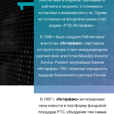
рассчитывать индексы, присваивать
рейтинги и скоринги, отслеживать
котировки и анализировать их. Одним
из основных на фондовом рынке стал
индекс «РТС-Интерфакс».
В 1998 г. было создано Рейтинговое
агентство
«Интерфакс»
, партнером
которого позже стало международное
рейтинговое агентство Moody’s Investor
Service. Рэнкинг крупнейших банков
«Интерфакс-100» позволил определять
лидеров банковского сектора России.
В 1997 г.
«Интерфакс»
интегрировал
свои новости в платформу фондовой
площадки РТС, объединив тем самым