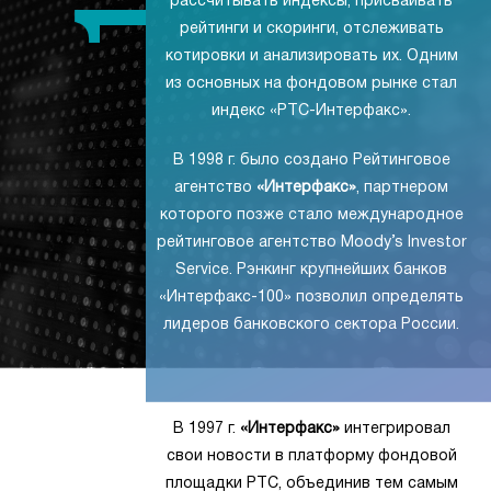
рассчитывать индексы, присваивать
рейтинги и скоринги, отслеживать
котировки и анализировать их. Одним
из основных на фондовом рынке стал
индекс «РТС-Интерфакс».
В 1998 г. было создано Рейтинговое
агентство
«Интерфакс»
, партнером
которого позже стало международное
рейтинговое агентство Moody’s Investor
Service. Рэнкинг крупнейших банков
«Интерфакс-100» позволил определять
лидеров банковского сектора России.
В 1997 г.
«Интерфакс»
интегрировал
свои новости в платформу фондовой
площадки РТС, объединив тем самым