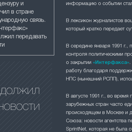
цензуру и
информацию о событии ста
чил в стране
народную связь.
В лексикон журналистов в
нтерфакс»
который кратко передает су
лжил передавать
ти
В середине января 1991 г.,
контроля политическими пр
о закрытии
«Интерфакса»
.
работу благодаря поддержк
НПС (нынешний РСПП), испо
одолжил
В августе 1991 г., во время 
новости
зарубежных стран часто ед
происходящем в Москве и д
Союза: новости агентства п
SprintNet, которая не была 