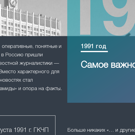
1991 год
оперативные, понятные и
в Россию пришли
востной журналистики —
Самое важн
Вместо характерного для
новостях стал
амиды» и опора на факты.
густа 1991 г. ГКЧП
Больше никаких «… и друг