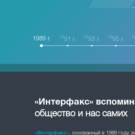
19
19
19
1
1989 г.
91 г.
93 г.
95 г.
«Интерфакс» вспомин
общество и нас самих
«Интерфакс»
, основанный в 1989 году, 