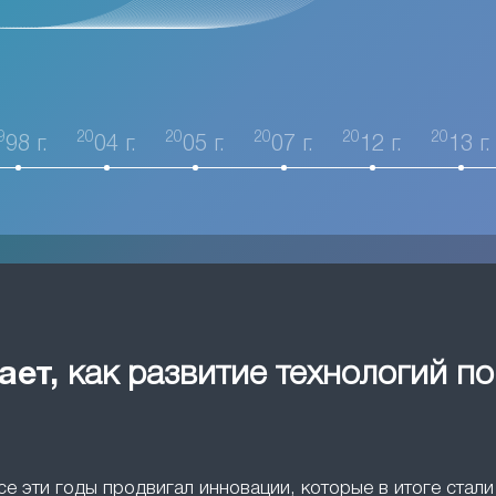
9
20
20
20
20
20
98 г.
04 г.
05 г.
07 г.
12 г.
13 г.
ает,
как развитие технологий п
все эти годы продвигал инновации, которые в итоге ста