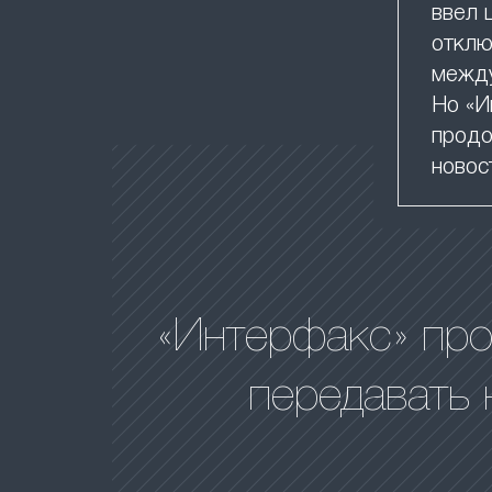
ввел 
отклю
между
Но «И
продо
новос
«Интерфакс» пр
передавать 