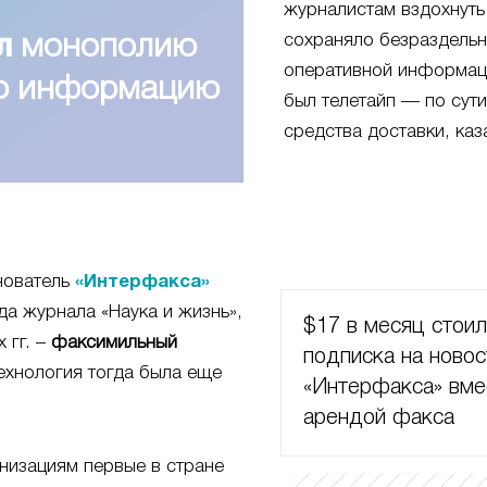
журналистам вздохнуть
сохраняло безраздель
л
монополию
оперативной информац
ую информацию
был телетайп — по сут
средства доставки, каз
нователь
«Интерфакса»
да журнала «Наука и жизнь»,
$17 в месяц стои
 гг. –
факсимильный
подписка на новос
ехнология тогда была еще
«Интерфакса» вме
арендой факса
низациям первые в стране