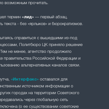
ло возможным прочитать.
ошел термин
«лид»
— первый абзац,
ть текста - без «ярлыков» и бюрократизмов.
 пытаясь справиться с вышедшими из-под
оцессами, Политбюро ЦК приняло решение
 Тем не менее, агентство продолжило
е правительства Российской Федерации и
льзованию альтернативных каналов связи.
путча,
«Интерфакс»
оставался для
инственным источником информации о
ругих городах на территории Советского
ередавались через глобальную сеть
отключена (о ее существовании советские