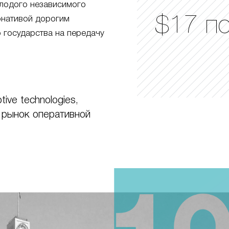
лодого независимого
$17 п
ернативой дорогим
 государства на передачу
ive technologies,
 рынок оперативной