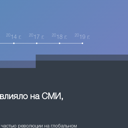
20
20
20
20
14 г.
17 г.
18 г.
19 г.
овлияло на СМИ,
ли частью революции на глобальном