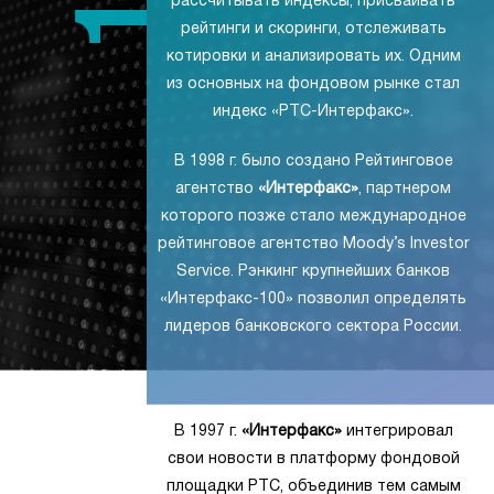
рассчитывать индексы, присваивать
рейтинги и скоринги, отслеживать
котировки и анализировать их. Одним
из основных на фондовом рынке стал
индекс «РТС-Интерфакс».
В 1998 г. было создано Рейтинговое
агентство
«Интерфакс»
, партнером
которого позже стало международное
рейтинговое агентство Moody’s Investor
Service. Рэнкинг крупнейших банков
«Интерфакс-100» позволил определять
лидеров банковского сектора России.
В 1997 г.
«Интерфакс»
интегрировал
свои новости в платформу фондовой
площадки РТС, объединив тем самым