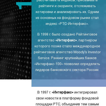
рассчитывать индексы, присваивать
рейтинги и скоринги, отслеживать
котировки и анализировать их. Одним
из основных на фондовом рынке стал
индекс «РТС-Интерфакс».
В 1998 г. было создано Рейтинговое
агентство
«Интерфакс»
, партнером
которого позже стало международное
рейтинговое агентство Moody’s Investor
Service. Рэнкинг крупнейших банков
«Интерфакс-100» позволил определять
лидеров банковского сектора России.
В 1997 г.
«Интерфакс»
интегрировал
свои новости в платформу фондовой
площадки РТС, объединив тем самым