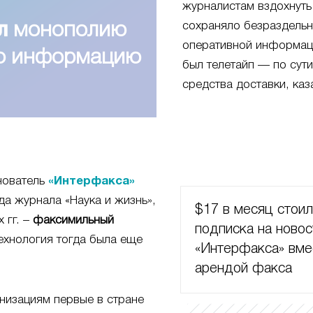
журналистам вздохнуть
сохраняло безраздель
л
монополию
оперативной информац
ую информацию
был телетайп — по сут
средства доставки, каз
нователь
«Интерфакса»
да журнала «Наука и жизнь»,
$17 в месяц стои
 гг. –
факсимильный
подписка на новос
ехнология тогда была еще
«Интерфакса» вме
арендой факса
низациям первые в стране