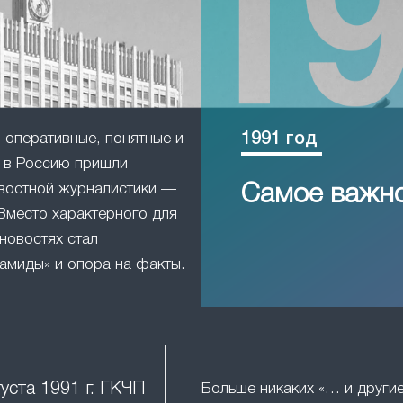
1991 год
оперативные, понятные и
в Россию пришли
востной журналистики —
Самое важн
Вместо характерного для
новостях стал
амиды» и опора на факты.
густа 1991 г. ГКЧП
Больше никаких «… и друг