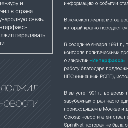
цензуру и
информацию о событии ста
чил в стране
народную связь.
В лексикон журналистов в
нтерфакс»
который кратко передает су
лжил передавать
ти
В середине января 1991 г.,
контроля политическими пр
о закрытии
«Интерфакса»
.
работу благодаря поддержк
НПС (нынешний РСПП), испо
одолжил
В августе 1991 г., во время 
новости
зарубежных стран часто ед
происходящем в Москве и д
Союза: новости агентства п
SprintNet, которая не была 