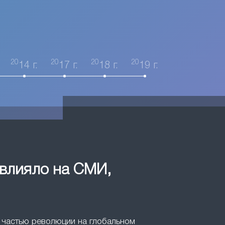
20
20
20
20
14 г.
17 г.
18 г.
19 г.
овлияло на СМИ,
ли частью революции на глобальном