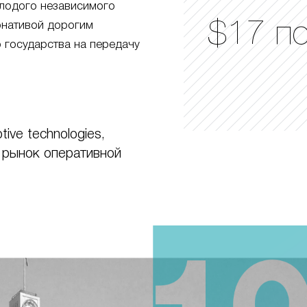
лодого независимого
$17 п
ернативой дорогим
 государства на передачу
ive technologies,
 рынок оперативной