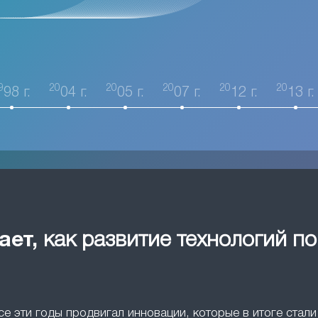
9
20
20
20
20
20
98 г.
04 г.
05 г.
07 г.
12 г.
13 г.
ает,
как развитие технологий п
все эти годы продвигал инновации, которые в итоге ста