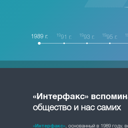
19
19
19
1
1989 г.
91 г.
93 г.
95 г.
«Интерфакс» вспомин
общество и нас самих
«Интерфакс»
, основанный в 1989 году, 