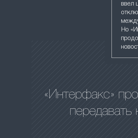
ввел 
отклю
между
Но «И
продо
новос
«Интерфакс» пр
передавать 