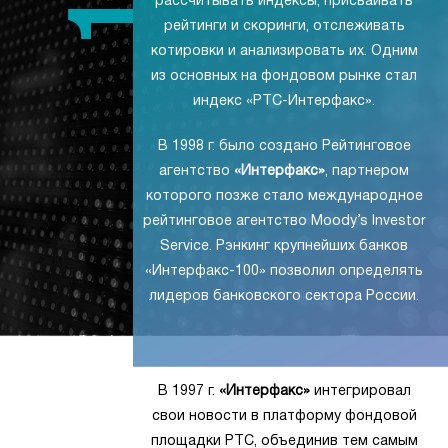
рассчитывать индексы, присваивать
рейтинги и скоринги, отслеживать
котировки и анализировать их. Одним
из основных на фондовом рынке стал
индекс «РТС-Интерфакс».
В 1998 г. было создано Рейтинговое
агентство
«Интерфакс»
, партнером
которого позже стало международное
рейтинговое агентство Moody’s Investor
Service. Рэнкинг крупнейших банков
«Интерфакс-100» позволил определять
лидеров банковского сектора России.
В 1997 г.
«Интерфакс»
интегрировал
свои новости в платформу фондовой
площадки РТС, объединив тем самым