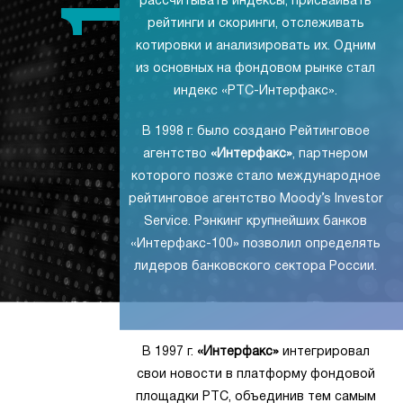
рассчитывать индексы, присваивать
рейтинги и скоринги, отслеживать
котировки и анализировать их. Одним
из основных на фондовом рынке стал
индекс «РТС-Интерфакс».
В 1998 г. было создано Рейтинговое
агентство
«Интерфакс»
, партнером
которого позже стало международное
рейтинговое агентство Moody’s Investor
Service. Рэнкинг крупнейших банков
«Интерфакс-100» позволил определять
лидеров банковского сектора России.
В 1997 г.
«Интерфакс»
интегрировал
свои новости в платформу фондовой
площадки РТС, объединив тем самым