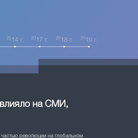
20
20
20
20
14 г.
17 г.
18 г.
19 г.
овлияло на СМИ,
ли частью революции на глобальном