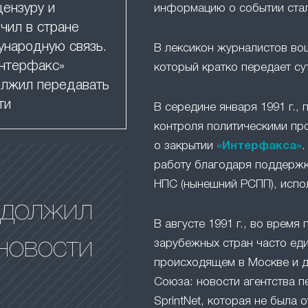
цензуру и
информацию о событии ста
чил в стране
народную связь.
В лексикон журналистов в
нтерфакс»
который кратко передает су
лжил передавать
ти
В середине января 1991 г.,
контроля политическими пр
о закрытии
«Интерфакса»
.
работу благодаря поддержк
НПС (нынешний РСПП), испо
одолжил
В августе 1991 г., во время 
новости
зарубежных стран часто ед
происходящем в Москве и д
Союза: новости агентства п
SprintNet, которая не была 