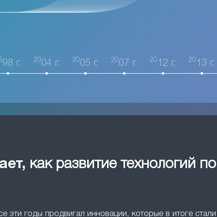
9
20
20
20
20
20
98 г.
04 г.
05 г.
07 г.
12 г.
13 г.
ает,
как развитие технологий п
все эти годы продвигал инновации, которые в итоге ста