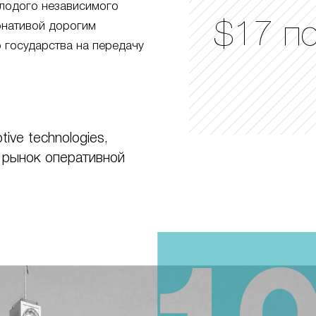
лодого независимого
$17 п
ернативой дорогим
 государства на передачу
ive technologies,
 рынок оперативной