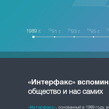
19
19
19
1
1989 г.
91 г.
93 г.
95 г.
«Интерфакс» вспомин
общество и нас самих
«Интерфакс»
, основанный в 1989 году, 