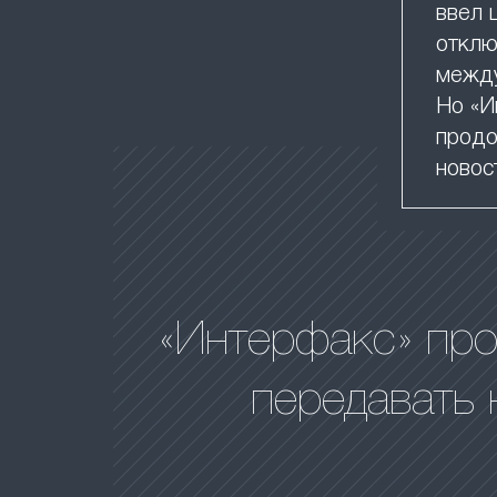
ввел 
отклю
между
Но «И
продо
новос
«Интерфакс» пр
передавать 