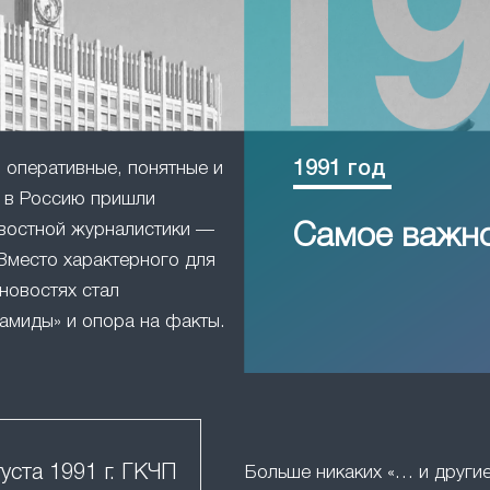
1991 год
оперативные, понятные и
в Россию пришли
востной журналистики —
Самое важн
Вместо характерного для
новостях стал
амиды» и опора на факты.
густа 1991 г. ГКЧП
Больше никаких «… и друг