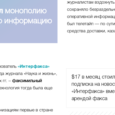
журналистам вздохнуть
сохраняло безраздель
л
монополию
оперативной информац
ую информацию
был телетайп — по сут
средства доставки, каз
нователь
«Интерфакса»
да журнала «Наука и жизнь»,
$17 в месяц стои
 гг. –
факсимильный
подписка на новос
ехнология тогда была еще
«Интерфакса» вме
арендой факса
низациям первые в стране