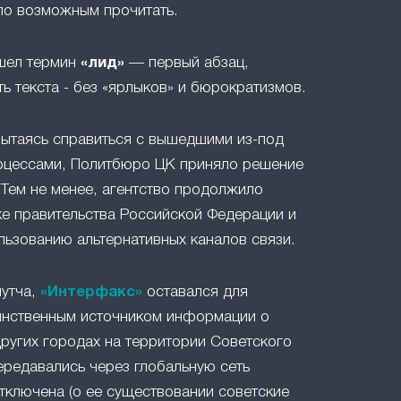
ло возможным прочитать.
ошел термин
«лид»
— первый абзац,
ть текста - без «ярлыков» и бюрократизмов.
 пытаясь справиться с вышедшими из-под
оцессами, Политбюро ЦК приняло решение
 Тем не менее, агентство продолжило
е правительства Российской Федерации и
льзованию альтернативных каналов связи.
путча,
«Интерфакс»
оставался для
инственным источником информации о
ругих городах на территории Советского
ередавались через глобальную сеть
отключена (о ее существовании советские