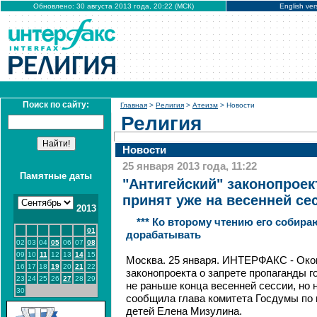
Обновлено: 30 августа 2013 года, 20:22 (МСК)
English ver
Поиск по сайту:
Главная
>
Религия
>
Атеизм
> Новости
Религия
Новости
25 января 2013 года, 11:22
Памятные даты
"Антигейский" законопроек
принят уже на весенней се
2013
*** Ко второму чтению его собир
01
дорабатывать
02
03
04
05
06
07
08
09
10
11
12
13
14
15
Москва. 25 января. ИНТЕРФАКС - Око
16
17
18
19
20
21
22
законопроекта о запрете пропаганды 
23
24
25
26
27
28
29
не раньше конца весенней сессии, но 
30
сообщила глава комитета Госдумы по 
детей Елена Мизулина.