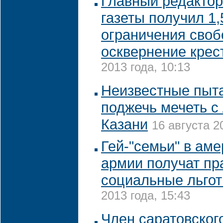
Главный редактор
газеты получил 1,
ограничения своб
осквернение крес
2013 года, 10:13
Неизвестные пыт
поджечь мечеть с
Казани
16 августа 2
Гей-"семьи" в ам
армии получат пр
социальные льго
2013 года, 15:43
Член саратовског