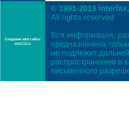
© 1991-2013 Interfax
All rights reserved
Вся информация, ра
Создание web сайта:
предназначена тольк
www.5d.ru
не подлежит дальней
распространению в к
письменного разреш