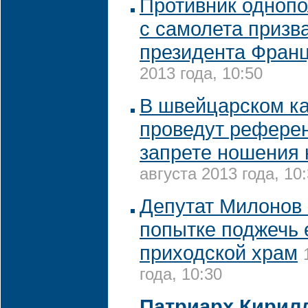
Противник однопо
с самолета призва
президента Фран
2013 года, 10:50
В швейцарском к
проведут рефере
запрете ношения 
августа 2013 года, 10
Депутат Милонов
попытке поджечь 
приходской храм
года, 10:30
Патриарх Кирилл