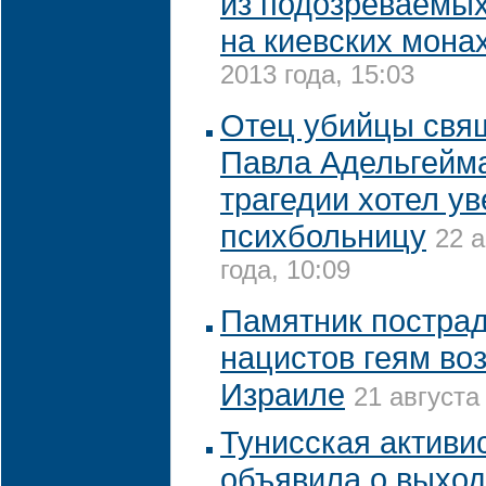
из подозреваемых
на киевских мона
2013 года, 15:03
Отец убийцы свя
Павла Адельгейма
трагедии хотел ув
психбольницу
22 а
года, 10:09
Памятник постра
нацистов геям воз
Израиле
21 августа
Тунисская активи
объявила о выход