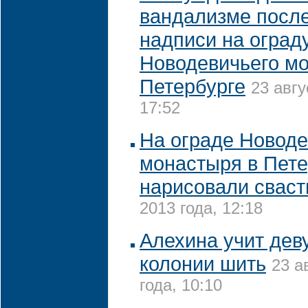
вандализме посл
надписи на оград
Новодевичьего м
Петербурге
23 авгу
17:52
На ограде Новоде
монастыря в Пете
нарисовали сваст
2013 года, 12:18
Алехина учит дев
колонии шить
23 а
года, 10:10