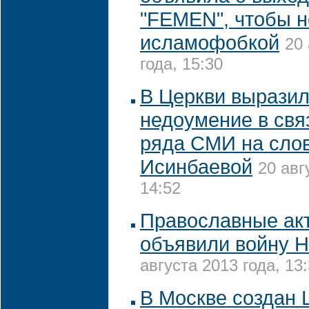
"FEMEN", чтобы н
исламофобкой
20 
года, 15:30
В Церкви вырази
недоумение в свя
ряда СМИ на сло
Исинбаевой
20 авг
14:52
Православные ак
объявили войну 
августа 2013 года, 13
В Москве создан 