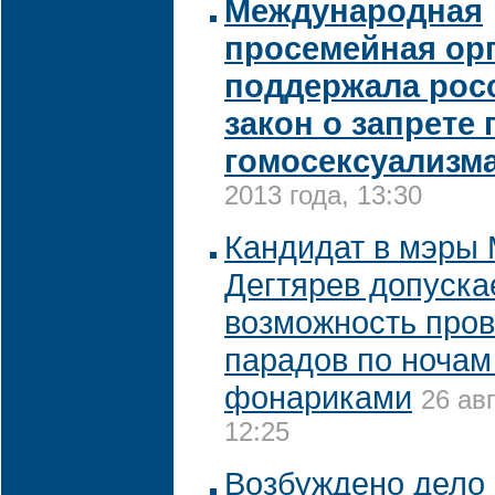
Международная
просемейная ор
поддержала рос
закон о запрете
гомосексуализм
2013 года, 13:30
Кандидат в мэры
Дегтярев допуска
возможность пров
парадов по ночам
фонариками
26 ав
12:25
Возбуждено дело 