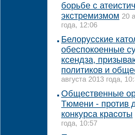
борьбе с атеисти
экстремизмом
20 
года, 12:06
Белорусские като
обеспокоенные с
ксендза, призыва
политиков и обще
августа 2013 года, 10
Общественные ор
Тюмени - против 
конкурса красоты
года, 10:57