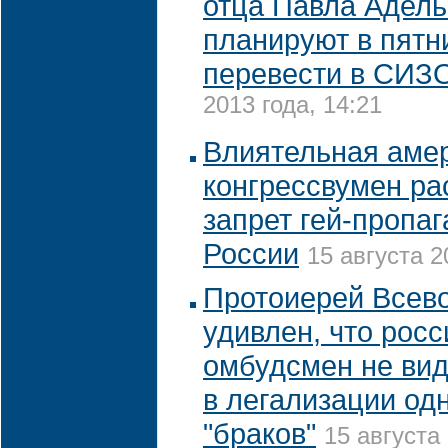
отца Павла Адел
планируют в пятн
перевести в СИЗ
2013 года, 14:21
Влиятельная аме
конгрессвумен ра
запрет гей-пропа
России
15 августа 2
Протоиерей Всев
удивлен, что рос
омбудсмен не вид
в легализации од
"браков"
15 августа 