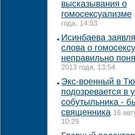
высказывания о
гомосексуализме
года, 14:53
Исинбаева заявляе
слова о гомосекс
неправильно пон
2013 года, 13:54
Экс-военный в Т
подозревается в 
собутыльника - б
священника
16 авг
10:29