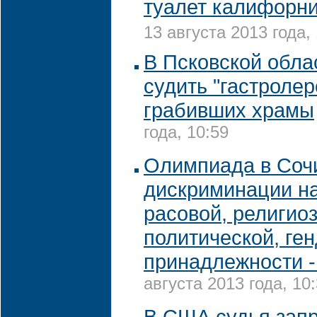
туалет калифорн
13 августа 2013 года,
В Псковской обла
судить "гастролер
грабивших храмы
года, 10:59
Олимпиада в Сочи
дискриминации на
расовой, религиоз
политической, ге
принадлежности 
августа 2013 года, 10
В США судья запр