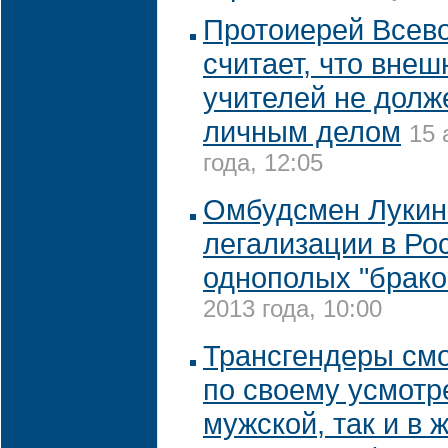
Протоиерей Всев
считает, что внеш
учителей не долж
личным делом
15 
года, 12:05
Омбудсмен Лукин
легализации в Ро
однополых "брако
2013 года, 10:00
Трансгендеры смо
по своему усмотр
мужской, так и в 