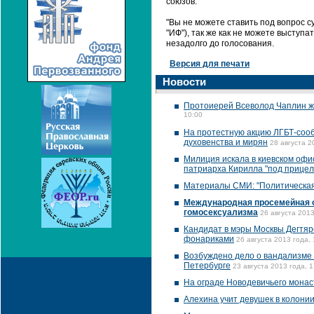
союзов.
"Вы не можете ставить под вопрос 
"ИФ"), так же как не можете выступа
незадолго до голосования.
Версия для печати
Новости
Протоиерей Всеволод Чаплин ж
10:00
На протестную акцию ЛГБТ-соо
духовенства и мирян
28 августа 2
Милиция искала в киевском офи
патриарха Кирилла "под прицел
Материалы СМИ: "Политическая
Международная просемейная о
гомосексуализма
26 августа 2013
Кандидат в мэры Москвы Дегтяр
фонариками
26 августа 2013 года, 
Возбуждено дело о вандализме 
Петербурге
23 августа 2013 года, 1
На ограде Новодевичьего монас
Алехина учит девушек в колони