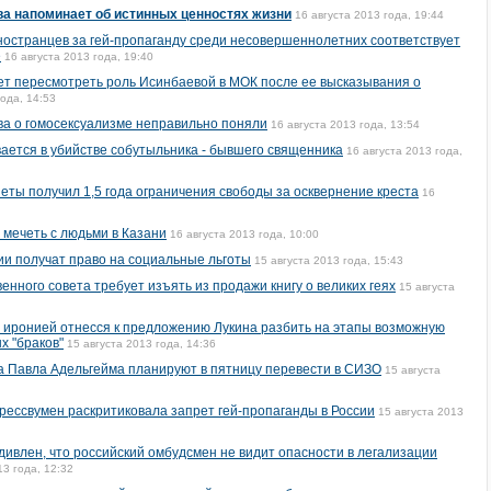
ва напоминает об истинных ценностях жизни
16 августа 2013 года, 19:44
ностранцев за гей-пропаганду среди несовершеннолетних соответствует
е
16 августа 2013 года, 19:40
т пересмотреть роль Исинбаевой в МОК после ее высказывания о
года, 14:53
ова о гомосексуализме неправильно поняли
16 августа 2013 года, 13:54
ается в убийстве собутыльника - бывшего священника
16 августа 2013 года,
еты получил 1,5 года ограничения свободы за осквернение креста
16
мечеть с людьми в Казани
16 августа 2013 года, 10:00
ии получат право на социальные льготы
15 августа 2013 года, 15:43
енного совета требует изъять из продажи книгу о великих геях
15 августа
 иронией отнесся к предложению Лукина разбить на этапы возможную
х "браков"
15 августа 2013 года, 14:36
а Павла Адельгейма планируют в пятницу перевести в СИЗО
15 августа
рессвумен раскритиковала запрет гей-пропаганды в России
15 августа 2013
ивлен, что российский омбудсмен не видит опасности в легализации
13 года, 12:32