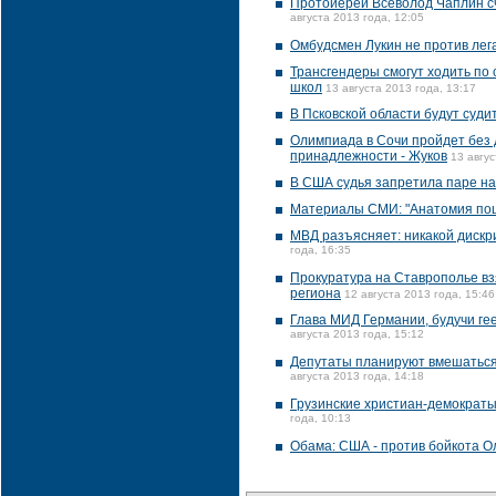
Протоиерей Всеволод Чаплин сч
августа 2013 года, 12:05
Омбудсмен Лукин не против лег
Трансгендеры смогут ходить по 
школ
13 августа 2013 года, 13:17
В Псковской области будут суди
Олимпиада в Сочи пройдет без 
принадлежности - Жуков
13 авгус
В США судья запретила паре на
Материалы СМИ: "Анатомия пош
МВД разъясняет: никакой дискр
года, 16:35
Прокуратура на Ставрополье вз
региона
12 августа 2013 года, 15:46
Глава МИД Германии, будучи гее
августа 2013 года, 15:12
Депутаты планируют вмешаться 
августа 2013 года, 14:18
Грузинские христиан-демократы
года, 10:13
Обама: США - против бойкота О