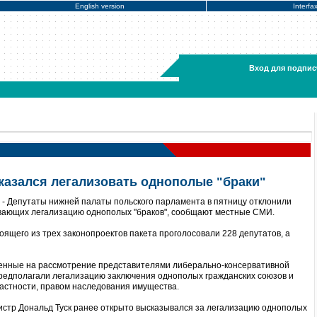
English version
Interfa
Вход для подпис
казался легализовать однополые "браки"
- Депутаты нижней палаты польского парламента в пятницу отклонили
ивающих легализацию однополых "браков", сообщают местные СМИ.
ящего из трех законопроектов пакета проголосовали 228 депутатов, а
енные на рассмотрение представителями либерально-консервативной
редполагали легализацию заключения однополых гражданских союзов и
частности, правом наследования имущества.
истр Дональд Туск ранее открыто высказывался за легализацию однополых