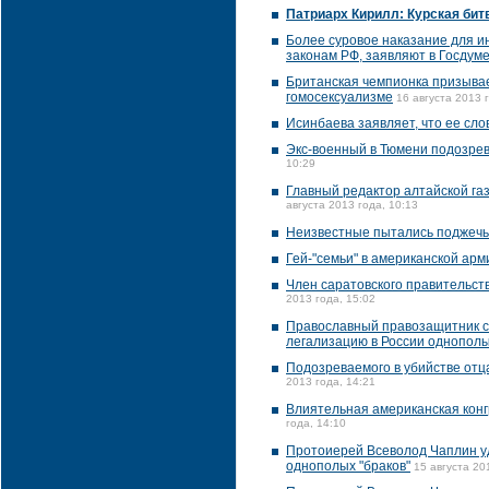
Патриарх Кирилл: Курская бит
Более суровое наказание для и
законам РФ, заявляют в Госдум
Британская чемпионка призывае
гомосексуализме
16 августа 2013 
Исинбаева заявляет, что ее сл
Экс-военный в Тюмени подозрев
10:29
Главный редактор алтайской газ
августа 2013 года, 10:13
Неизвестные пытались поджечь 
Гей-"семьи" в американской арм
Член саратовского правительств
2013 года, 15:02
Православный правозащитник с
легализацию в России однополы
Подозреваемого в убийстве отц
2013 года, 14:21
Влиятельная американская конг
года, 14:10
Протоиерей Всеволод Чаплин уд
однополых "браков"
15 августа 20