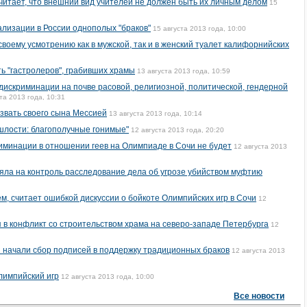
итает, что внешний вид учителей не должен быть их личным делом
15
ализации в России однополых "браков"
15 августа 2013 года, 10:00
своему усмотрению как в мужской, так и в женский туалет калифорнийских
ть "гастролеров", грабивших храмы
13 августа 2013 года, 10:59
дискриминации на почве расовой, религиозной, политической, гендерной
та 2013 года, 10:31
звать своего сына Мессией
13 августа 2013 года, 10:14
лости: благополучные гонимые"
12 августа 2013 года, 20:20
иминации в отношении геев на Олимпиаде в Сочи не будет
12 августа 2013
яла на контроль расследование дела об угрозе убийством муфтию
м, считает ошибкой дискуссии о бойкоте Олимпийских игр в Сочи
12
в конфликт со строительством храма на северо-западе Петербурга
12
 начали сбор подписей в поддержку традиционных браков
12 августа 2013
лимпийский игр
12 августа 2013 года, 10:00
Все новости