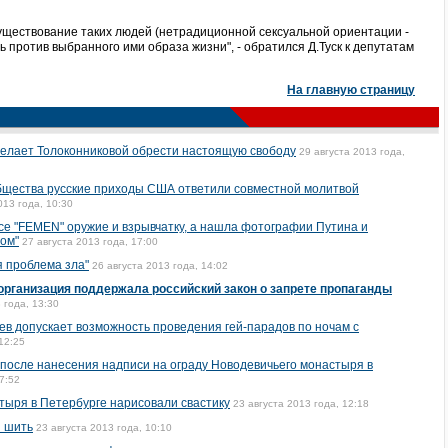
существование таких людей (нетрадиционной сексуальной ориентации -
ть против выбранного ими образа жизни", - обратился Д.Туск к депутатам
На главную страницу
елает Толоконниковой обрести настоящую свободу
29 августа 2013 года,
бщества русские приходы США ответили совместной молитвой
013 года, 10:30
се "FEMEN" оружие и взрывчатку, а нашла фотографии Путина и
ом"
27 августа 2013 года, 17:00
 проблема зла"
26 августа 2013 года, 14:02
рганизация поддержала российский закон о запрете пропаганды
 года, 13:30
ев допускает возможность проведения гей-парадов по ночам с
12:25
после нанесения надписи на ограду Новодевичьего монастыря в
7:52
тыря в Петербурге нарисовали свастику
23 августа 2013 года, 12:18
и шить
23 августа 2013 года, 10:10