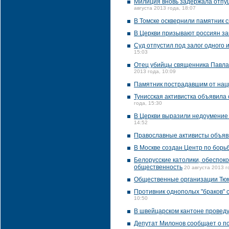
Милиция вновь задержала отпущ
августа 2013 года, 18:07
В Томске осквернили памятник 
В Церкви призывают россиян з
Суд отпустил под залог одного
15:03
Отец убийцы священника Павла 
2013 года, 10:09
Памятник пострадавшим от наци
Тунисская активистка объявила
года, 15:30
В Церкви выразили недоумение 
14:52
Православные активисты объяв
В Москве создан Центр по борь
Белорусские католики, обеспок
общественность
20 августа 2013 г
Общественные организации Тюме
Противник однополых "браков" 
10:50
В швейцарском кантоне провед
Депутат Милонов сообщает о по