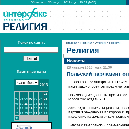
Обновлено: 30 августа 2013 года, 20:22 (МСК)
Поиск по сайту:
Главная
>
Религия
>
Атеизм
> Новости
Религия
Новости
28 января 2013 года, 11:30
Памятные даты
Польский парламент от
Варшава. 28 января. ИНТЕРФАКС 
2013
пакет законопроектов, предусматр
01
По имеющимся данным, против состо
02
03
04
05
06
07
08
голоса "за" отдали 211.
09
10
11
12
13
14
15
Законодательные инициативы, внес
16
17
18
19
20
21
22
партии "Гражданская платформа", п
23
24
25
26
27
28
29
наделение их целым рядом прав, в 
30
Вместе с тем польский премьер-мин