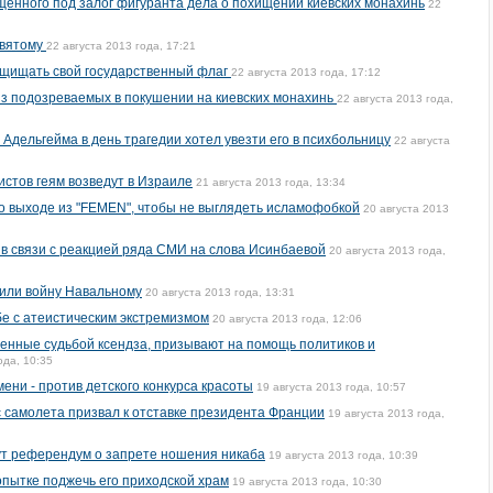
енного под залог фигуранта дела о похищении киевских монахинь
22
святому
22 августа 2013 года, 17:21
ащищать свой государственный флаг
22 августа 2013 года, 17:12
 из подозреваемых в покушении на киевских монахинь
22 августа 2013 года,
Адельгейма в день трагедии хотел увезти его в психбольницу
22 августа
стов геям возведут в Израиле
21 августа 2013 года, 13:34
 о выходе из "FEMEN", чтобы не выглядеть исламофобкой
20 августа 2013
в связи с реакцией ряда СМИ на слова Исинбаевой
20 августа 2013 года,
или войну Навальному
20 августа 2013 года, 13:31
бе с атеистическим экстремизмом
20 августа 2013 года, 12:06
оенные судьбой ксендза, призывают на помощь политиков и
ода, 10:35
ни - против детского конкурса красоты
19 августа 2013 года, 10:57
с самолета призвал к отставке президента Франции
19 августа 2013 года,
ут референдум о запрете ношения никаба
19 августа 2013 года, 10:39
пытке поджечь его приходской храм
19 августа 2013 года, 10:30