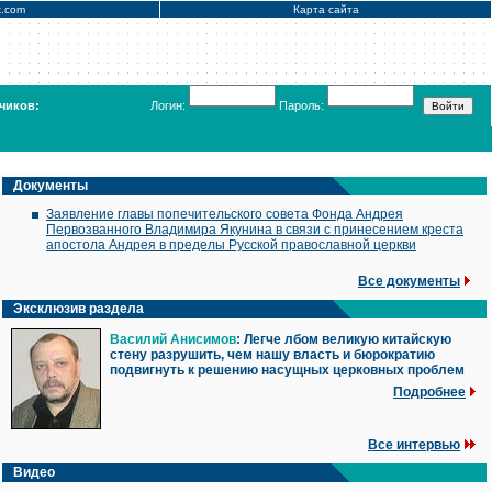
x.com
Карта сайта
чиков:
Логин:
Пароль:
Документы
Заявление главы попечительского совета Фонда Андрея
Первозванного Владимира Якунина в связи с принесением креста
апостола Андрея в пределы Русской православной церкви
Все документы
Эксклюзив раздела
Василий Анисимов
: Легче лбом великую китайскую
стену разрушить, чем нашу власть и бюрократию
подвигнуть к решению насущных церковных проблем
Подробнее
Все интервью
Видео