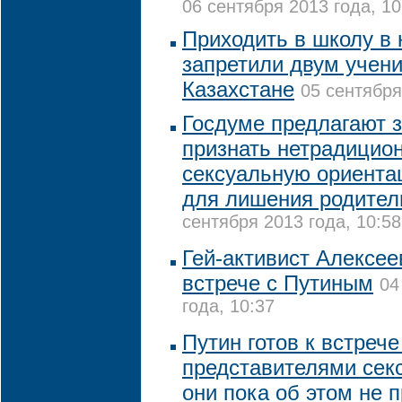
06 сентября 2013 года, 10
Приходить в школу в 
запретили двум учен
Казахстане
05 сентября
Госдуме предлагают 
признать нетрадицио
сексуальную ориента
для лишения родител
сентября 2013 года, 10:58
Гей-активист Алексее
встрече с Путиным
04
года, 10:37
Путин готов к встрече
представителями сек
они пока об этом не 