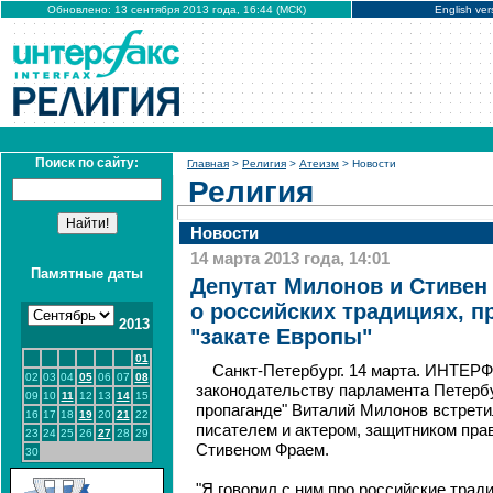
Обновлено: 13 сентября 2013 года, 16:44 (МСК)
English ver
Поиск по сайту:
Главная
>
Религия
>
Атеизм
> Новости
Религия
Новости
14 марта 2013 года, 14:01
Памятные даты
Депутат Милонов и Стивен
о российских традициях, пр
2013
"закате Европы"
01
Санкт-Петербург. 14 марта. ИНТЕРФ
02
03
04
05
06
07
08
законодательству парламента Петербур
09
10
11
12
13
14
15
пропаганде" Виталий Милонов встрети
16
17
18
19
20
21
22
писателем и актером, защитником пр
23
24
25
26
27
28
29
Стивеном Фраем.
30
"Я говорил с ним про российские тради