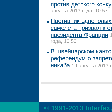
против детского конк
августа 2013 года, 10:57
Противник однополых 
самолета призвал к о
президента Франции
года, 10:50
В швейцарском канто
референдум о запрет
никаба
19 августа 2013 
© 1991-2013 Interfax