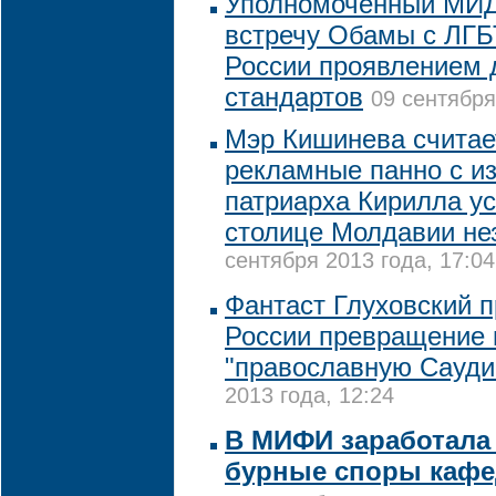
Уполномоченный МИД
встречу Обамы с ЛГБ
России проявлением 
стандартов
09 сентября
Мэр Кишинева считает
рекламные панно с и
патриарха Кирилла у
столице Молдавии не
сентября 2013 года, 17:04
Фантаст Глуховский 
России превращение 
"православную Сауд
2013 года, 12:24
В МИФИ заработала
бурные споры кафе