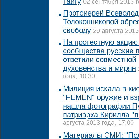
тайгу
02 сентября 2013 г
Протоиерей Всеволод
Толоконниковой обре
свободу
29 августа 2013
На протестную акцию
сообщества русские
ответили совместной
духовенства и мирян
года, 10:30
Милиция искала в ки
"FEMEN" оружие и взр
нашла фотографии Пу
патриарха Кирилла "
августа 2013 года, 17:00
Материалы СМИ: "По