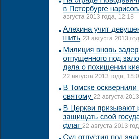
в Петербурге нарисов
августа 2013 года, 12:18
Алехина учит девушек
шить
23 августа 2013 год
Милиция вновь заде
отпущенного под зало
дела о похищении ки
22 августа 2013 года, 18:
В Томске осквернили
святому
22 августа 2013
В Церкви призывают 
защищать свой госуд
флаг
22 августа 2013 год
Суд отпустил под зало