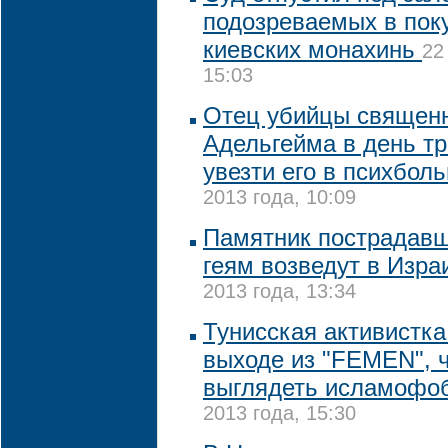
подозреваемых в пок
киевских монахинь
22
15:03
Отец убийцы священ
Адельгейма в день тр
увезти его в психбол
2013 года, 10:09
Памятник пострадавш
геям возведут в Изра
2013 года, 13:34
Тунисская активистка
выходе из "FEMEN", 
выглядеть исламофо
2013 года, 15:30