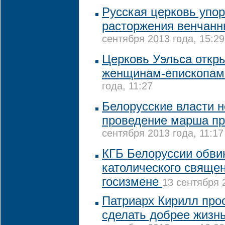
Русская церковь упор
расторжения венчанн
сентября 2013 года, 15:29
Церковь Уэльса откр
женщинам-епископа
года, 11:27
Белорусские власти 
проведение марша пр
сентября 2013 года, 11:17
КГБ Белоруссии обви
католического свяще
госизмене
13 сентября 
Патриарх Кирилл про
сделать добрее жизн