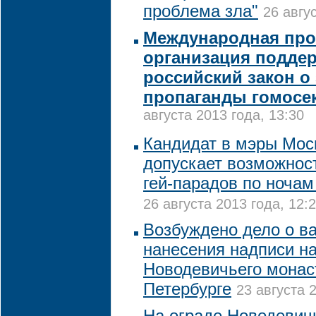
проблема зла"
26 авгу
Международная про
организация подде
российский закон о
пропаганды гомосе
августа 2013 года, 13:30
Кандидат в мэры Мос
допускает возможнос
гей-парадов по ноча
26 августа 2013 года, 12:
Возбуждено дело о в
нанесения надписи на
Новодевичьего монас
Петербурге
23 августа 
На ограде Новодевич