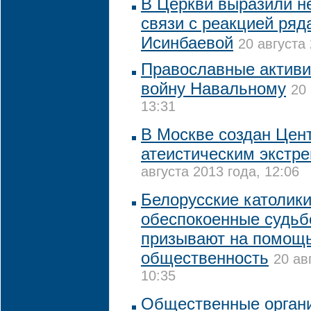
В Церкви выразили н
связи с реакцией ря
Исинбаевой
20 августа 
Православные активи
войну Навальному
20 
13:31
В Москве создан Цент
атеистическим экстр
августа 2013 года, 12:06
Белорусские католики
обеспокоенные судьб
призывают на помощь
общественность
20 ав
10:35
Общественные органи