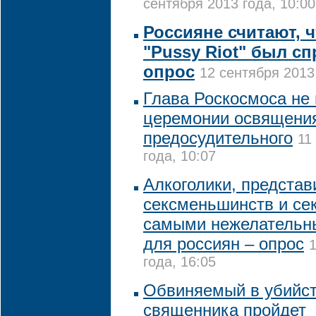
сентября 2013 года, 10:00
Россияне считают, ч
"Pussy Riot" был с
опрос
12 сентября 2013
Глава Роскосмоса не 
церемонии освящения
предосудительного
11
года, 10:07
Алкоголики, представ
сексменьшинств и се
самыми нежелательн
для россиян – опрос
года, 16:05
Обвиняемый в убийст
священника пройдет