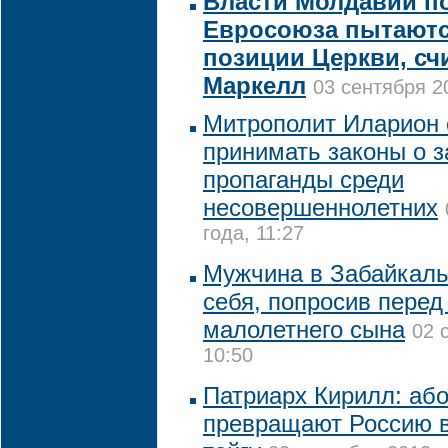
Власти Молдавии п
Евросоюза пытаютс
позиции Церкви, сч
Маркелл
03 сентября 2
Митрополит Иларион 
принимать законы о з
пропаганды среди
несовершеннолетних
года, 11:27
Мужчина в Забайкаль
себя, попросив перед
малолетнего сына
02 
10:50
Патриарх Кирилл: аб
превращают Россию 