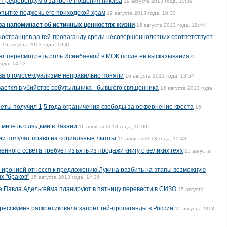
ут референдум о запрете ношения никаба
19 августа 2013 года, 10:39
пытке поджечь его приходской храм
19 августа 2013 года, 10:30
ва напоминает об истинных ценностях жизни
16 августа 2013 года, 19:44
ностранцев за гей-пропаганду среди несовершеннолетних соответствует
е
16 августа 2013 года, 19:40
т пересмотреть роль Исинбаевой в МОК после ее высказывания о
года, 14:53
ова о гомосексуализме неправильно поняли
16 августа 2013 года, 13:54
ается в убийстве собутыльника - бывшего священника
16 августа 2013 года,
еты получил 1,5 года ограничения свободы за осквернение креста
16
мечеть с людьми в Казани
16 августа 2013 года, 10:00
ии получат право на социальные льготы
15 августа 2013 года, 15:43
енного совета требует изъять из продажи книгу о великих геях
15 августа
 иронией отнесся к предложению Лукина разбить на этапы возможную
х "браков"
15 августа 2013 года, 14:36
а Павла Адельгейма планируют в пятницу перевести в СИЗО
15 августа
рессвумен раскритиковала запрет гей-пропаганды в России
15 августа 2013