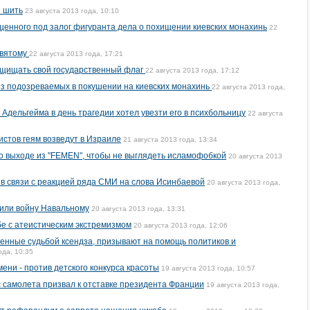
и шить
23 августа 2013 года, 10:10
енного под залог фигуранта дела о похищении киевских монахинь
22
святому
22 августа 2013 года, 17:21
ащищать свой государственный флаг
22 августа 2013 года, 17:12
 из подозреваемых в покушении на киевских монахинь
22 августа 2013 года,
Адельгейма в день трагедии хотел увезти его в психбольницу
22 августа
стов геям возведут в Израиле
21 августа 2013 года, 13:34
 о выходе из "FEMEN", чтобы не выглядеть исламофобкой
20 августа 2013
в связи с реакцией ряда СМИ на слова Исинбаевой
20 августа 2013 года,
или войну Навальному
20 августа 2013 года, 13:31
бе с атеистическим экстремизмом
20 августа 2013 года, 12:06
оенные судьбой ксендза, призывают на помощь политиков и
ода, 10:35
ни - против детского конкурса красоты
19 августа 2013 года, 10:57
с самолета призвал к отставке президента Франции
19 августа 2013 года,