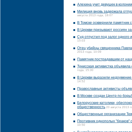
Алехина учит девушек в колони
Милиция вновь задержала отпущ
августа 2013 года, 18:07
В Томске осквернили памятник 
В Церкви призывают россиян з
Суд отпустил под залог одного
15:03
Отец убийцы священника Павла 
2013 года, 10:09
Памятник пострадавшим от наци
Тунисская активистка объявила
года, 15:30
В Церкви выразили недоумение 
14:52
Православные активисты объяв
В Москве создан Центр по борь
Белорусские католики, обеспок
общественность
20 августа 2013 г
Общественные организации Тюме
Противник однополых "браков" 
10:50