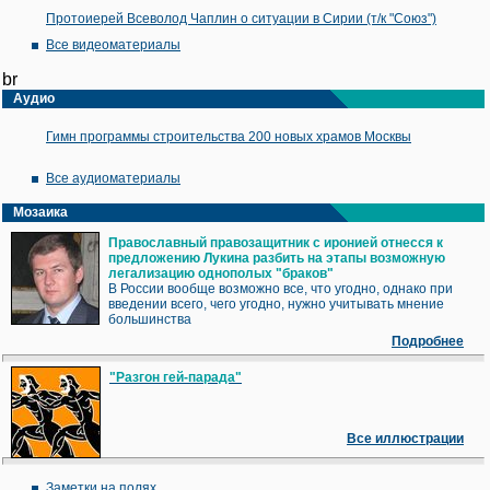
Протоиерей Всеволод Чаплин о ситуации в Сирии (т/к "Союз")
Все видеоматериалы
br
Аудио
Гимн программы строительства 200 новых храмов Москвы
Все аудиоматериалы
Мозаика
Православный правозащитник с иронией отнесся к
предложению Лукина разбить на этапы возможную
легализацию однополых "браков"
В России вообще возможно все, что угодно, однако при
введении всего, чего угодно, нужно учитывать мнение
большинства
Подробнее
"Разгон гей-парада"
Все иллюстрации
Заметки на полях