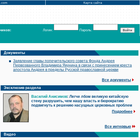
x.com
Карта сайта
чиков:
Логин:
Пароль:
Документы
Заявление главы попечительского совета Фонда Андрея
Первозванного Владимира Якунина в связи с принесением креста
апостола Андрея в пределы Русской православной церкви
Все документы
Эксклюзив раздела
Василий Анисимов
: Легче лбом великую китайскую
стену разрушить, чем нашу власть и бюрократию
подвигнуть к решению насущных церковных проблем
Подробнее
Все интервью
Видео