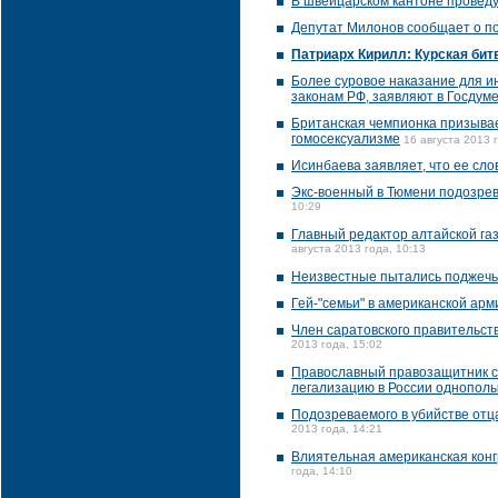
В швейцарском кантоне провед
Депутат Милонов сообщает о по
Патриарх Кирилл: Курская бит
Более суровое наказание для и
законам РФ, заявляют в Госдум
Британская чемпионка призывае
гомосексуализме
16 августа 2013 
Исинбаева заявляет, что ее сл
Экс-военный в Тюмени подозрев
10:29
Главный редактор алтайской газ
августа 2013 года, 10:13
Неизвестные пытались поджечь 
Гей-"семьи" в американской арм
Член саратовского правительств
2013 года, 15:02
Православный правозащитник с
легализацию в России однополы
Подозреваемого в убийстве отц
2013 года, 14:21
Влиятельная американская конг
года, 14:10