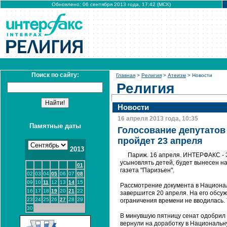
Обновлено: 06 сентября 2013 года, 17:42 (МСК)
Поиск по сайту:
Главная
>
Религия
>
Атеизм
> Новости
Религия
Новости
16 апреля 2013 года, 10:35
Памятные даты
Голосование депутатов
пройдет 23 апреля
2013
Париж. 16 апреля. ИНТЕРФАКС - 
усыновлять детей, будет вынесен н
01
газета "Паризьен".
02
03
04
05
06
07
08
09
10
11
12
13
14
15
Рассмотрение документа в Национал
16
17
18
19
20
21
22
завершится 20 апреля. На его обсуж
23
24
25
26
27
28
29
ограничения времени не вводилась.
30
В минувшую пятницу сенат одобрил з
вернули на доработку в Национальну