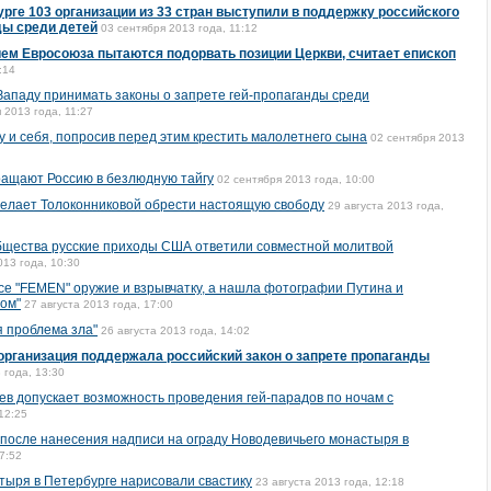
урге 103 организации из 33 стран выступили в поддержку российского
ды среди детей
03 сентября 2013 года, 11:12
ем Евросоюза пытаются подорвать позиции Церкви, считает епископ
:14
ападу принимать законы о запрете гей-пропаганды среди
 2013 года, 11:27
у и себя, попросив перед этим крестить малолетнего сына
02 сентября 2013
ращают Россию в безлюдную тайгу
02 сентября 2013 года, 10:00
елает Толоконниковой обрести настоящую свободу
29 августа 2013 года,
бщества русские приходы США ответили совместной молитвой
013 года, 10:30
се "FEMEN" оружие и взрывчатку, а нашла фотографии Путина и
ом"
27 августа 2013 года, 17:00
 проблема зла"
26 августа 2013 года, 14:02
рганизация поддержала российский закон о запрете пропаганды
 года, 13:30
ев допускает возможность проведения гей-парадов по ночам с
12:25
после нанесения надписи на ограду Новодевичьего монастыря в
7:52
тыря в Петербурге нарисовали свастику
23 августа 2013 года, 12:18