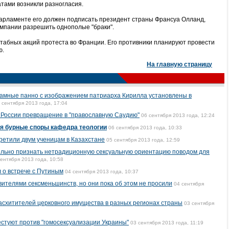
тами возникли разногласия.
арламенте его должен подписать президент страны Франсуа Олланд,
мпании разрешить однополые "браки".
табных акций протеста во Франции. Его противники планируют провести
ю.
На главную страницу
ламные панно с изображением патриарха Кирилла установлены в
 сентября 2013 года, 17:04
 России превращение в "православную Саудию"
06 сентября 2013 года, 12:24
я бурные споры кафедра теологии
06 сентября 2013 года, 10:33
претили двум ученицам в Казахстане
05 сентября 2013 года, 12:59
ельно признать нетрадиционную сексуальную ориентацию поводом для
сентября 2013 года, 10:58
 о встрече с Путиным
04 сентября 2013 года, 10:37
авителями сексменьшинств, но они пока об этом не просили
04 сентября
асхитителей церковного имущества в разных регионах страны
03 сентября
стуют против "гомосексуализации Украины"
03 сентября 2013 года, 11:19