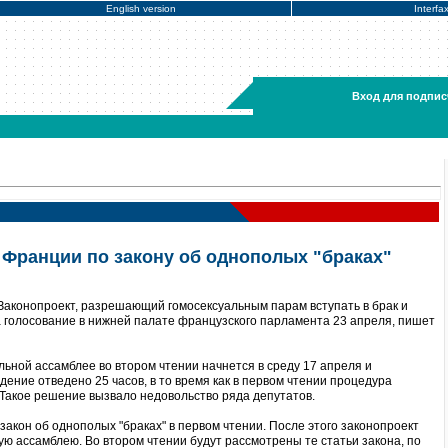
English version
Interfa
Вход для подпис
 Франции по закону об однополых "браках"
Законопроект, разрешающий гомосексуальным парам вступать в брак и
а голосование в нижней палате французского парламента 23 апреля, пишет
ьной ассамблее во втором чтении начнется в среду 17 апреля и
дение отведено 25 часов, в то время как в первом чтении процедура
 Такое решение вызвало недовольство ряда депутатов.
акон об однополых "браках" в первом чтении. После этого законопроект
ю ассамблею. Во втором чтении будут рассмотрены те статьи закона, по