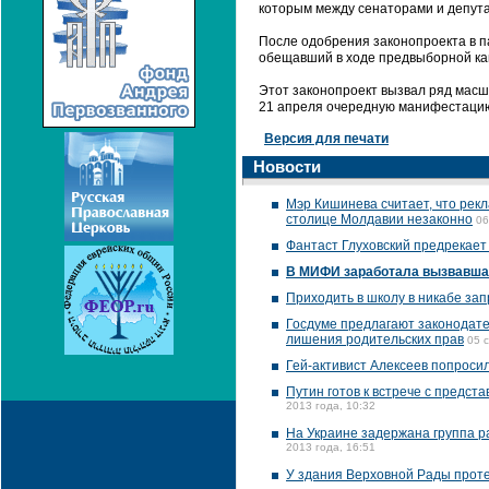
которым между сенаторами и депута
После одобрения законопроекта в п
обещавший в ходе предвыборной ка
Этот законопроект вызвал ряд масш
21 апреля очередную манифестаци
Версия для печати
Новости
Мэр Кишинева считает, что рек
столице Молдавии незаконно
06
Фантаст Глуховский предрекает
В МИФИ заработала вызвавша
Приходить в школу в никабе за
Госдуме предлагают законодат
лишения родительских прав
05 
Гей-активист Алексеев попросил
Путин готов к встрече с предст
2013 года, 10:32
На Украине задержана группа р
2013 года, 16:51
У здания Верховной Рады проте