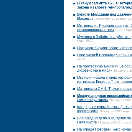
В канун саммита G20 в Петерб
закона о запрете гей-пропаган
Власти Молдавии под давлени
Маркелл
03 сентября 2013 года, 10
Митрополит Иларион советует З
несовершеннолетних
02 сентября
Мужчина в Забайкалье убил жен
года, 10:50
Патриарх Кирилл: аборты прев
Протоиерей Всеволод Чаплин ж
10:00
На протестную акцию ЛГБТ-соо
духовенства и мирян
28 августа 2
Милиция искала в киевском офи
патриарха Кирилла "под прицел
Материалы СМИ: "Политическая
Международная просемейная о
гомосексуализма
26 августа 2013
Кандидат в мэры Москвы Дегтяр
фонариками
26 августа 2013 года, 
Возбуждено дело о вандализме 
Петербурге
23 августа 2013 года, 1
На ограде Новодевичьего монас