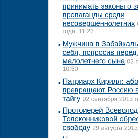
принимать законы о з
пропаганды среди
несовершеннолетних
года, 11:27
Мужчина в Забайкаль
себя, попросив перед
малолетнего сына
02 
10:50
Патриарх Кирилл: аб
превращают Россию 
тайгу
02 сентября 2013 г
Протоиерей Всеволод
Толоконниковой обре
свободу
29 августа 2013