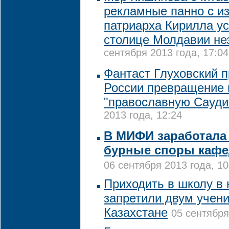
рекламные панно с и
патриарха Кирилла у
столице Молдавии не
сентября 2013 года, 17:04
Фантаст Глуховский 
России превращение 
"православную Сауд
2013 года, 12:24
В МИФИ заработала
бурные споры кафе
06 сентября 2013 года, 10
Приходить в школу в 
запретили двум учен
Казахстане
05 сентября