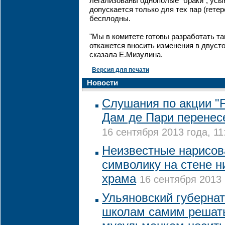
легализованы однополые "браки", усы
допускается только для тех пар (гете
бесплодны.
"Мы в комитете готовы разработать та
откажется вносить изменения в двусто
сказала Е.Мизулина.
Версия для печати
Новости
Слушания по акции "
Дам де Пари перенес
16 сентября 2013 года, 11
Неизвестные нарисов
символику на стене н
храма
16 сентября 2013 
Ульяновский губернат
школам самим решать