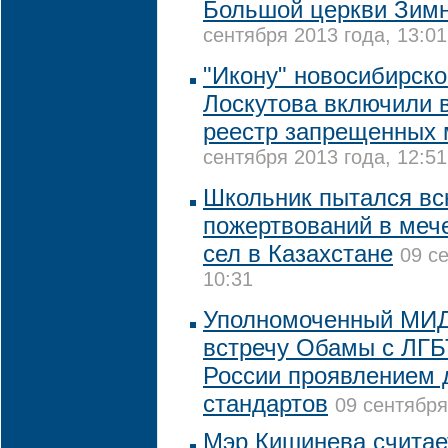
Большой церкви Зимн
сентября 2013 года, 13:01
"Икону" новосибирско
Лоскутова включили 
реестр запрещенных 
сентября 2013 года, 12:51
Школьник пытался вс
пожертвований в мече
сел в Казахстане
09 с
10:31
Уполномоченный МИД
встречу Обамы с ЛГБ
России проявлением 
стандартов
09 сентября
Мэр Кишинева считает