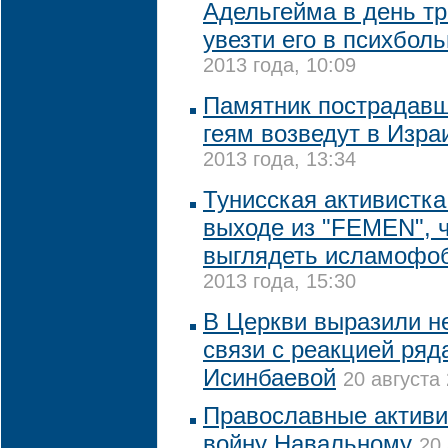
Адельгейма в день тр
увезти его в психбол
2013 года, 10:09
Памятник пострадавш
геям возведут в Изра
2013 года, 13:34
Тунисская активистка
выходе из "FEMEN", 
выглядеть исламофо
2013 года, 15:30
В Церкви выразили н
связи с реакцией ря
Исинбаевой
20 августа 
Православные активи
войну Навальному
20 