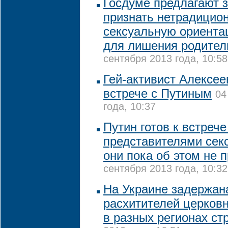
Госдуме предлагают 
признать нетрадицио
сексуальную ориента
для лишения родител
сентября 2013 года, 10:58
Гей-активист Алексее
встрече с Путиным
04
года, 10:37
Путин готов к встрече
представителями сек
они пока об этом не 
сентября 2013 года, 10:32
На Украине задержан
расхитителей церков
в разных регионах ст