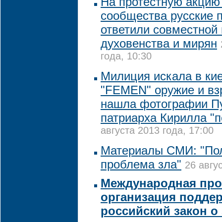
На протестную акцию
сообщества русские
ответили совместной
духовенства и мирян
года, 10:30
Милиция искала в ки
"FEMEN" оружие и взр
нашла фотографии Пу
патриарха Кирилла "
августа 2013 года, 17:00
Материалы СМИ: "По
проблема зла"
26 авгу
Международная про
организация подде
российский закон о