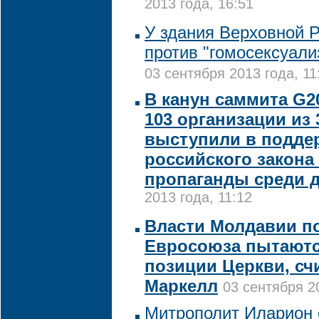
2013 года, 16:51
У здания Верховной 
против "гомосексуали
03 сентября 2013 года, 11
В канун саммита G2
103 организации из 
выступили в подде
российского закона 
пропаганды среди 
2013 года, 11:12
Власти Молдавии п
Евросоюза пытаютс
позиции Церкви, сч
Маркелл
03 сентября 2
Митрополит Иларион 