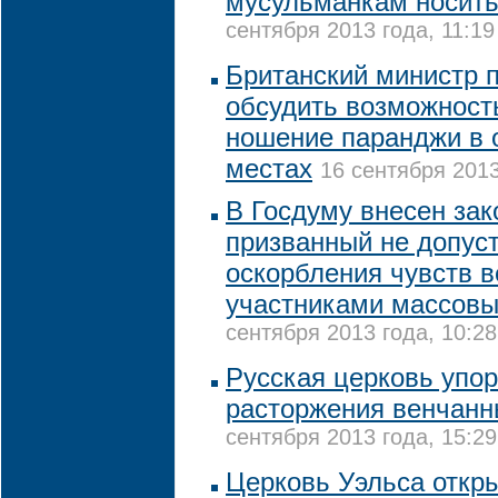
мусульманкам носит
сентября 2013 года, 11:19
Британский министр 
обсудить возможность
ношение паранджи в
местах
16 сентября 2013
В Госдуму внесен зак
призванный не допус
оскорбления чувств 
участниками массовы
сентября 2013 года, 10:28
Русская церковь упор
расторжения венчанн
сентября 2013 года, 15:29
Церковь Уэльса откр