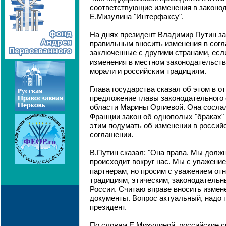
соответствующие изменения в законода
Е.Мизулина "Интерфаксу".
На днях президент Владимир Путин за
правильным вносить изменения в сог
заключенные с другими странами, есл
изменения в местном законодательст
морали и российским традициям.
Глава государства сказал об этом в о
предложение главы законодательного
области Марины Оргиевой. Она сосла
Франции закон об однополых "браках" 
этим подумать об изменении в росси
соглашении.
В.Путин сказал: "Она права. Мы должн
происходит вокруг нас. Мы с уважени
партнерам, но просим с уважением от
традициям, этическим, законодатель
России. Считаю вправе вносить измен
документы. Вопрос актуальный, надо п
президент.
По словам Е.Мизулиной, российские с