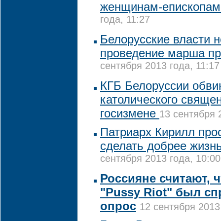
женщинам-епископа
года, 11:27
Белорусские власти 
проведение марша пр
сентября 2013 года, 11:17
КГБ Белоруссии обви
католического свяще
госизмене
13 сентября 
Патриарх Кирилл про
сделать добрее жизн
сентября 2013 года, 10:00
Россияне считают, ч
"Pussy Riot" был с
опрос
12 сентября 2013