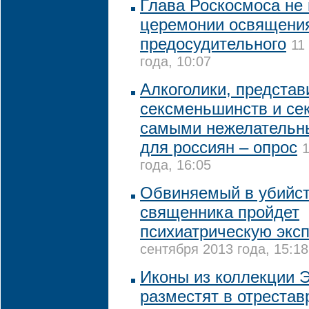
Глава Роскосмоса не 
церемонии освящения
предосудительного
11
года, 10:07
Алкоголики, представ
сексменьшинств и се
самыми нежелательн
для россиян – опрос
года, 16:05
Обвиняемый в убийст
священника пройдет
психиатрическую эксп
сентября 2013 года, 15:18
Иконы из коллекции 
разместят в отреста