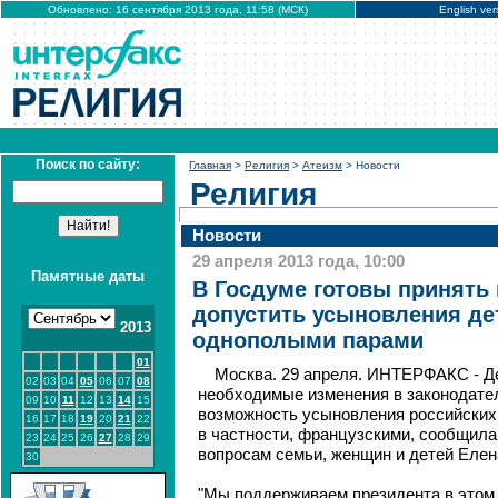
Обновлено: 16 сентября 2013 года, 11:58 (МСК)
English ver
Поиск по сайту:
Главная
>
Религия
>
Атеизм
> Новости
Религия
Новости
29 апреля 2013 года, 10:00
Памятные даты
В Госдуме готовы принять
допустить усыновления де
2013
однополыми парами
01
Москва. 29 апреля. ИНТЕРФАКС - Д
02
03
04
05
06
07
08
необходимые изменения в законодате
09
10
11
12
13
14
15
возможность усыновления российских
16
17
18
19
20
21
22
в частности, французскими, сообщила
23
24
25
26
27
28
29
вопросам семьи, женщин и детей Елен
30
"Мы поддерживаем президента в этом 