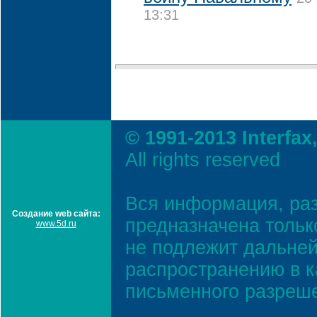
13:31
© 1991-2013 Interfax
All rights reserved
Вся информация, ра
Создание web сайта:
предназначена тольк
www.5d.ru
не подлежит дальней
распространению в к
письменного разреш