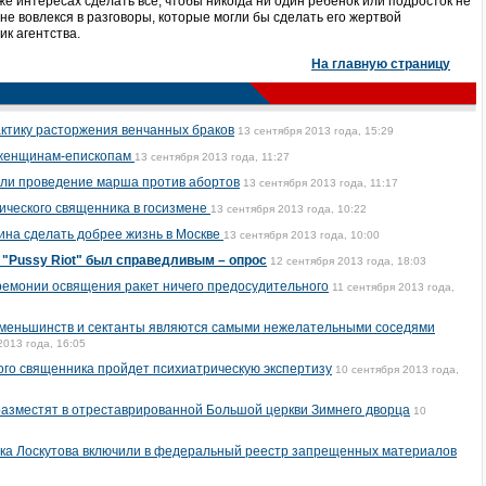
е интересах сделать все, чтобы никогда ни один ребенок или подросток не
 не вовлекся в разговоры, которые могли бы сделать его жертвой
к агентства.
На главную страницу
актику расторжения венчанных браков
13 сентября 2013 года, 15:29
 женщинам-епископам
13 сентября 2013 года, 11:27
или проведение марша против абортов
13 сентября 2013 года, 11:17
ического священника в госизмене
13 сентября 2013 года, 10:22
ина сделать добрее жизнь в Москве
13 сентября 2013 года, 10:00
д "Pussy Riot" был справедливым – опрос
12 сентября 2013 года, 18:03
еремонии освящения ракет ничего предосудительного
11 сентября 2013 года,
ксменьшинств и сектанты являются самыми нежелательными соседями
2013 года, 16:05
ого священника пройдет психиатрическую экспертизу
10 сентября 2013 года,
азместят в отреставрированной Большой церкви Зимнего дворца
10
ика Лоскутова включили в федеральный реестр запрещенных материалов