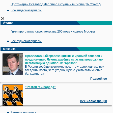
Протоиерей Всеволод Чаплин о ситуации в Сирии (т/к "Союз")
Все видеоматериалы
br
Аудио
Гимн программы строительства 200 новых храмов Москвы
Все аудиоматериалы
Мозаика
Православный правозащитник с иронией отнесся к
предложению Лукина разбить на этапы возможную
легализацию однополых "браков"
В России вообще возможно все, что угодно, однако при
введении всего, чего угодно, нужно учитывать мнение
большинства
Подробнее
"Разгон гей-парада"
Все иллюстрации
Заметки на полях