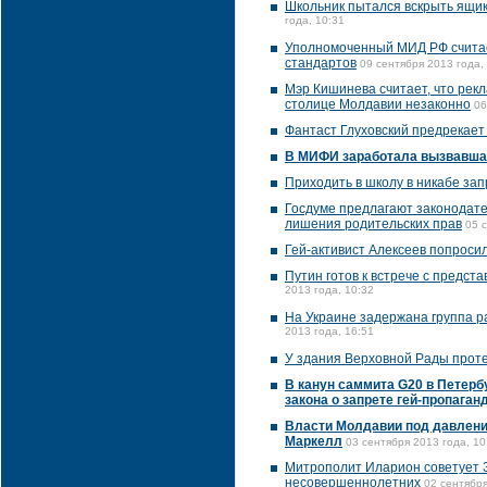
Школьник пытался вскрыть ящик
года, 10:31
Уполномоченный МИД РФ считае
стандартов
09 сентября 2013 года,
Мэр Кишинева считает, что рек
столице Молдавии незаконно
06
Фантаст Глуховский предрекает
В МИФИ заработала вызвавша
Приходить в школу в никабе за
Госдуме предлагают законодат
лишения родительских прав
05 
Гей-активист Алексеев попросил
Путин готов к встрече с предст
2013 года, 10:32
На Украине задержана группа р
2013 года, 16:51
У здания Верховной Рады проте
В канун саммита G20 в Петерб
закона о запрете гей-пропаган
Власти Молдавии под давлени
Маркелл
03 сентября 2013 года, 10
Митрополит Иларион советует З
несовершеннолетних
02 сентября