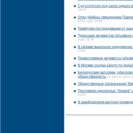
Суд отпустил под залог одного
15:03
Отец убийцы священника Павла 
2013 года, 10:09
Памятник пострадавшим от наци
Тунисская активистка объявила
года, 15:30
В Церкви выразили недоумение 
14:52
Православные активисты объяв
В Москве создан Центр по борь
Белорусские католики, обеспок
общественность
20 августа 2013 г
Общественные организации Тюме
Противник однополых "браков" 
10:50
В швейцарском кантоне провед