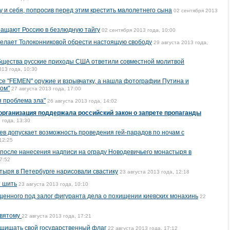
у и себя, попросив перед этим крестить малолетнего сына
02 сентября 2013
ращают Россию в безлюдную тайгу
02 сентября 2013 года, 10:00
елает Толоконниковой обрести настоящую свободу
29 августа 2013 года,
бщества русские приходы США ответили совместной молитвой
013 года, 10:30
се "FEMEN" оружие и взрывчатку, а нашла фотографии Путина и
ом"
27 августа 2013 года, 17:00
 проблема зла"
26 августа 2013 года, 14:02
рганизация поддержала российский закон о запрете пропаганды
 года, 13:30
ев допускает возможность проведения гей-парадов по ночам с
12:25
после нанесения надписи на ограду Новодевичьего монастыря в
7:52
тыря в Петербурге нарисовали свастику
23 августа 2013 года, 12:18
и шить
23 августа 2013 года, 10:10
енного под залог фигуранта дела о похищении киевских монахинь
22
святому
22 августа 2013 года, 17:21
ащищать свой государственный флаг
22 августа 2013 года, 17:12