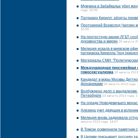
Мужчина в Забайкалье убил жен
года, 10:50
Патриарх Кирилл: аборты прев
Протоиерей Всеволод Чаплин ж
10:00
На протестную акцию ЛГБТ-соо
духовенства и мирян
28 августа 2
Милиция искала в киевском офи
патриарха Кирилла "под прицел
Материалы СМИ: "Политическая
Международная просемейная о
гомосексуализма
26 августа 2013
Кандидат в мэры Москвы Дегтяр
фонариками
26 августа 2013 года, 
Возбуждено дело о вандализме 
Петербурге
23 августа 2013 года, 1
На ограде Новодевичьего монас
Алехина учит девушек в колони
Милиция вновь задержала отпущ
августа 2013 года, 18:07
В Томске осквернили памятник 
В Церкви призывают россиян з