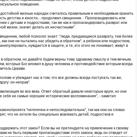
ексуальное поведение.
х достойной жизнью народах считалось правильным и необходимым хранить
ость детства и юности, - продолжил священник. - Пропагандировать или
ии с детьми и подростками, так же как и пропагандировать разврат или
ой жизни, значит делать их несчастными".
вященник, любой психолог знает: "люди, предающиеся разврату, тем более
 как они ни пытались нас убедить в обратном", а ребенок или подростком,
анипулировать, нуждается в защите, и те, кто этого не понимает, живут в
 в обратном, но давайте будем верны тому здравому смыслу и тем вечным,
, которые Бог вложил в душу человека и противодействие которым всегда
витель Церкви.
 голове и убеждает нас в том, что все должны всегда поступать так же,
другу: он неправ".
ивилизация во все века. Ответ обратный давали некоторые круги, но они
е себя не самые хорошие исторические воспоминания", - заметил
законопроекта "нелогична и непоследовательна", так как они на словах
ят, что не хотели бы специально вовлекать детей, подростков и
 поддержать этот закон? Если вы не претендуете на привлечение к своему
ы вам не быть первыми пропагандистами этого закона, ведь он отведет от