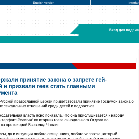
English version
Interfa
Вход для подпис
ржали принятие закона о запрете гей-
й и призвали геев стать главными
умента
Русской православной церкви приветствовали принятие Госдумой закона о
х сексуальных отношений среди детей и подростков.
нодательная власть ясно показала, что она прислушивается к народу
Интерфакс-Религия" во вторник глава синодального Отдела по
ва протоиерей Всеволод Чаплин.
осы, да и интуиция любого священника, любого человека, который
дей, ясно подсказывает: люди не хотят, чтобы детей и подростков