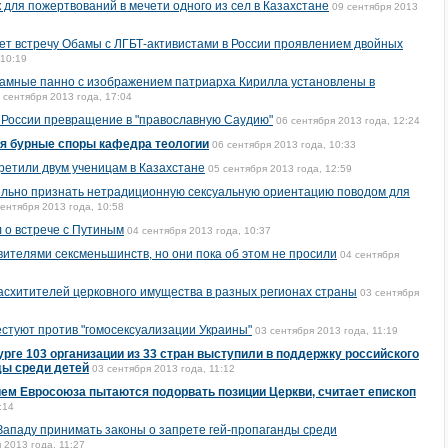
 для пожертвований в мечети одного из сел в Казахстане
09 сентября 2013
т встречу Обамы с ЛГБТ-активистами в России проявлением двойных
 10:19
ламные панно с изображением патриарха Кирилла установлены в
 сентября 2013 года, 17:04
 России превращение в "православную Саудию"
06 сентября 2013 года, 12:24
я бурные споры кафедра теологии
06 сентября 2013 года, 10:33
претили двум ученицам в Казахстане
05 сентября 2013 года, 12:59
ельно признать нетрадиционную сексуальную ориентацию поводом для
сентября 2013 года, 10:58
 о встрече с Путиным
04 сентября 2013 года, 10:37
авителями сексменьшинств, но они пока об этом не просили
04 сентября
асхитителей церковного имущества в разных регионах страны
03 сентября
стуют против "гомосексуализации Украины"
03 сентября 2013 года, 11:19
урге 103 организации из 33 стран выступили в поддержку российского
ды среди детей
03 сентября 2013 года, 11:12
ем Евросоюза пытаются подорвать позиции Церкви, считает епископ
:14
ападу принимать законы о запрете гей-пропаганды среди
 2013 года, 11:27