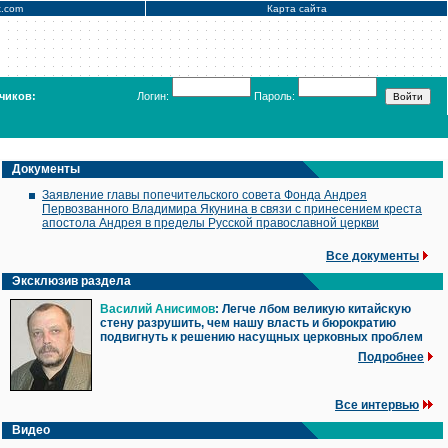
x.com
Карта сайта
чиков:
Логин:
Пароль:
Документы
Заявление главы попечительского совета Фонда Андрея
Первозванного Владимира Якунина в связи с принесением креста
апостола Андрея в пределы Русской православной церкви
Все документы
Эксклюзив раздела
Василий Анисимов
: Легче лбом великую китайскую
стену разрушить, чем нашу власть и бюрократию
подвигнуть к решению насущных церковных проблем
Подробнее
Все интервью
Видео