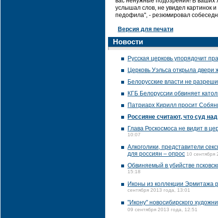
вас ненужные подозрения! В ваших ж
услышал слов, не увидел картинок и
педофила", - резюмировал собеседни
Версия для печати
Новости
Русская церковь упорядочит пр
Церковь Уэльса открыла двери
Белорусские власти не разреш
КГБ Белоруссии обвиняет катол
Патриарх Кирилл просит Собян
Россияне считают, что суд на
Глава Роскосмоса не видит в ц
10:07
Алкоголики, представители се
для россиян – опрос
10 сентября 
Обвиняемый в убийстве псковск
15:18
Иконы из коллекции Эрмитажа р
сентября 2013 года, 13:01
"Икону" новосибирского художн
09 сентября 2013 года, 12:51