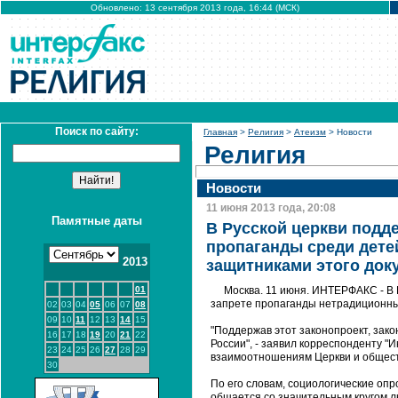
Обновлено: 13 сентября 2013 года, 16:44 (МСК)
Поиск по сайту:
Главная
>
Религия
>
Атеизм
> Новости
Религия
Новости
11 июня 2013 года, 20:08
Памятные даты
В Русской церкви подде
пропаганды среди дете
2013
защитниками этого док
01
Москва. 11 июня. ИНТЕРФАКС - В 
запрете пропаганды нетрадиционны
02
03
04
05
06
07
08
09
10
11
12
13
14
15
"Поддержав этот законопроект, зако
16
17
18
19
20
21
22
России", - заявил корреспонденту "
23
24
25
26
27
28
29
взаимоотношениям Церкви и общест
30
По его словам, социологические опр
общается со значительным кругом лю