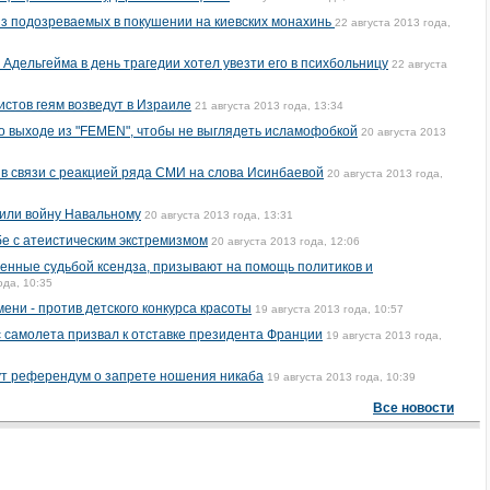
 из подозреваемых в покушении на киевских монахинь
22 августа 2013 года,
Адельгейма в день трагедии хотел увезти его в психбольницу
22 августа
стов геям возведут в Израиле
21 августа 2013 года, 13:34
 о выходе из "FEMEN", чтобы не выглядеть исламофобкой
20 августа 2013
в связи с реакцией ряда СМИ на слова Исинбаевой
20 августа 2013 года,
или войну Навальному
20 августа 2013 года, 13:31
бе с атеистическим экстремизмом
20 августа 2013 года, 12:06
оенные судьбой ксендза, призывают на помощь политиков и
ода, 10:35
ни - против детского конкурса красоты
19 августа 2013 года, 10:57
с самолета призвал к отставке президента Франции
19 августа 2013 года,
ут референдум о запрете ношения никаба
19 августа 2013 года, 10:39
Все новости