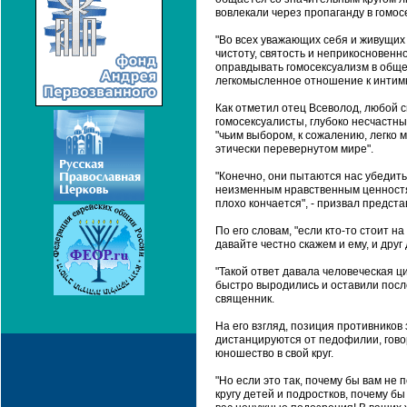
вовлекали через пропаганду в гомос
"Во всех уважающих себя и живущи
чистоту, святость и неприкосновенн
оправдывать гомосексуализм в общен
легкомысленное отношение к интимн
Как отметил отец Всеволод, любой с
гомосексуалисты, глубоко несчастны,
"чьим выбором, к сожалению, легко м
этически перевернутом мире".
"Конечно, они пытаются нас убедить
неизменным нравственным ценностям
плохо кончается", - призвал предста
По его словам, "если кто-то стоит на
давайте честно скажем и ему, и друг 
"Такой ответ давала человеческая ц
быстро выродились и оставили посл
священник.
На его взгляд, позиция противников 
дистанцируются от педофилии, говор
юношество в свой круг.
"Но если это так, почему бы вам не
кругу детей и подростков, почему б