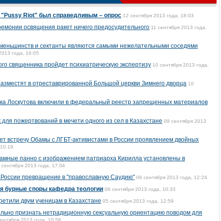
д "Pussy Riot" был справедливым – опрос
12 сентября 2013 года, 18:03
еремонии освящения ракет ничего предосудительного
11 сентября 2013 года,
ксменьшинств и сектанты являются самыми нежелательными соседями
2013 года, 16:05
ого священника пройдет психиатрическую экспертизу
10 сентября 2013 года,
азместят в отреставрированной Большой церкви Зимнего дворца
10
ика Лоскутова включили в федеральный реестр запрещенных материалов
 для пожертвований в мечети одного из сел в Казахстане
09 сентября 2013
т встречу Обамы с ЛГБТ-активистами в России проявлением двойных
 10:19
ламные панно с изображением патриарха Кирилла установлены в
 сентября 2013 года, 17:04
 России превращение в "православную Саудию"
06 сентября 2013 года, 12:24
я бурные споры кафедра теологии
06 сентября 2013 года, 10:33
претили двум ученицам в Казахстане
05 сентября 2013 года, 12:59
ельно признать нетрадиционную сексуальную ориентацию поводом для
сентября 2013 года, 10:58