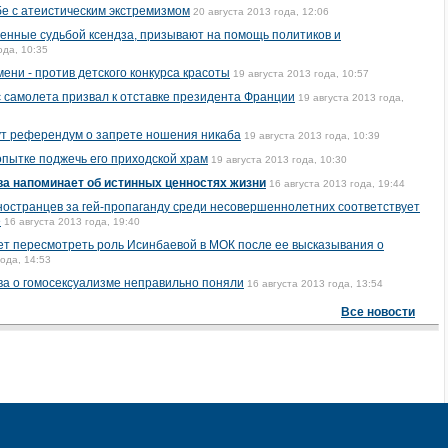
бе с атеистическим экстремизмом
20 августа 2013 года, 12:06
оенные судьбой ксендза, призывают на помощь политиков и
ода, 10:35
ни - против детского конкурса красоты
19 августа 2013 года, 10:57
с самолета призвал к отставке президента Франции
19 августа 2013 года,
ут референдум о запрете ношения никаба
19 августа 2013 года, 10:39
пытке поджечь его приходской храм
19 августа 2013 года, 10:30
ва напоминает об истинных ценностях жизни
16 августа 2013 года, 19:44
ностранцев за гей-пропаганду среди несовершеннолетних соответствует
е
16 августа 2013 года, 19:40
т пересмотреть роль Исинбаевой в МОК после ее высказывания о
года, 14:53
ова о гомосексуализме неправильно поняли
16 августа 2013 года, 13:54
Все новости