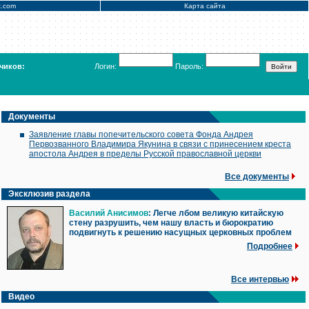
x.com
Карта сайта
чиков:
Логин:
Пароль:
Документы
Заявление главы попечительского совета Фонда Андрея
Первозванного Владимира Якунина в связи с принесением креста
апостола Андрея в пределы Русской православной церкви
Все документы
Эксклюзив раздела
Василий Анисимов
: Легче лбом великую китайскую
стену разрушить, чем нашу власть и бюрократию
подвигнуть к решению насущных церковных проблем
Подробнее
Все интервью
Видео