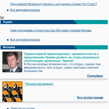
Протоиерей Всеволод Чаплин о ситуации в Сирии (т/к "Союз")
Все видеоматериалы
br
Аудио
Гимн программы строительства 200 новых храмов Москвы
Все аудиоматериалы
Мозаика
Православный правозащитник с иронией отнесся к
предложению Лукина разбить на этапы возможную
легализацию однополых "браков"
В России вообще возможно все, что угодно, однако при
введении всего, чего угодно, нужно учитывать мнение
большинства
Подробнее
"Разгон гей-парада"
Все иллюстрации
Заметки на полях