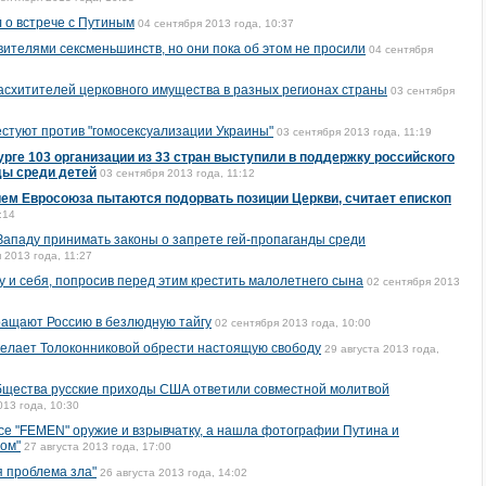
 о встрече с Путиным
04 сентября 2013 года, 10:37
авителями сексменьшинств, но они пока об этом не просили
04 сентября
асхитителей церковного имущества в разных регионах страны
03 сентября
стуют против "гомосексуализации Украины"
03 сентября 2013 года, 11:19
урге 103 организации из 33 стран выступили в поддержку российского
ды среди детей
03 сентября 2013 года, 11:12
ем Евросоюза пытаются подорвать позиции Церкви, считает епископ
:14
ападу принимать законы о запрете гей-пропаганды среди
 2013 года, 11:27
у и себя, попросив перед этим крестить малолетнего сына
02 сентября 2013
ращают Россию в безлюдную тайгу
02 сентября 2013 года, 10:00
елает Толоконниковой обрести настоящую свободу
29 августа 2013 года,
бщества русские приходы США ответили совместной молитвой
013 года, 10:30
се "FEMEN" оружие и взрывчатку, а нашла фотографии Путина и
ом"
27 августа 2013 года, 17:00
 проблема зла"
26 августа 2013 года, 14:02