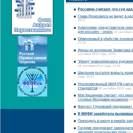
Россияне считают, что суд на
Глава Роскосмоса не видит в ц
10:07
Алкоголики, представители се
для россиян – опрос
10 сентября 
Обвиняемый в убийстве псковск
15:18
Иконы из коллекции Эрмитажа р
сентября 2013 года, 13:01
"Икону" новосибирского художн
09 сентября 2013 года, 12:51
Школьник пытался вскрыть ящик
года, 10:31
Уполномоченный МИД РФ считае
стандартов
09 сентября 2013 года,
Мэр Кишинева считает, что рек
столице Молдавии незаконно
06
Фантаст Глуховский предрекает
В МИФИ заработала вызвавша
Приходить в школу в никабе за
Госдуме предлагают законодат
лишения родительских прав
05 