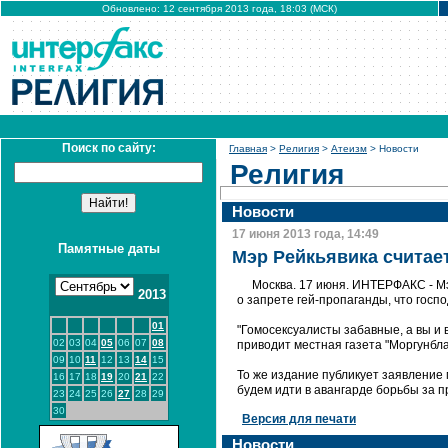
Обновлено: 12 сентября 2013 года, 18:03 (МСК)
Поиск по сайту:
Главная
>
Религия
>
Атеизм
> Новости
Религия
Новости
17 июня 2013 года, 14:49
Памятные даты
Мэр Рейкьявика считае
Москва. 17 июня. ИНТЕРФАКС - М
2013
о запрете гей-пропаганды, что госп
01
"Гомосексуалисты забавные, а вы и в
02
03
04
05
06
07
08
приводит местная газета "Моргунбла
09
10
11
12
13
14
15
То же издание публикует заявление
16
17
18
19
20
21
22
будем идти в авангарде борьбы за п
23
24
25
26
27
28
29
30
Версия для печати
Новости