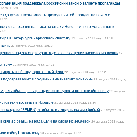
рганизация поддержала российский закон о запрете пропаганды
 года, 13:30
ев допускает возможность проведения гей-парадов по ночам с
12:25
после нанесения надписи на ограду Новодевичьего монастыря в
7:52
тыря в Петербурге нарисовали свастику
23 августа 2013 года, 12:18
и шить
23 августа 2013 года, 10:10
енного под залог фигуранта дела о похищении киевских монахинь
22
святому
22 августа 2013 года, 17:21
ащищать свой государственный флаг
22 августа 2013 года, 17:12
 из подозреваемых в покушении на киевских монахинь
22 августа 2013 года,
Адельгейма в день трагедии хотел увезти его в психбольницу
22 августа
стов геям возведут в Израиле
21 августа 2013 года, 13:34
 о выходе из "FEMEN", чтобы не выглядеть исламофобкой
20 августа 2013
в связи с реакцией ряда СМИ на слова Исинбаевой
20 августа 2013 года,
или войну Навальному
20 августа 2013 года, 13:31