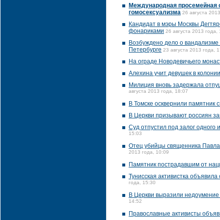
Международная просемейная о
гомосексуализма
26 августа 2013
Кандидат в мэры Москвы Дегтяр
фонариками
26 августа 2013 года, 
Возбуждено дело о вандализме 
Петербурге
23 августа 2013 года, 1
На ограде Новодевичьего монас
Алехина учит девушек в колони
Милиция вновь задержала отпущ
августа 2013 года, 18:07
В Томске осквернили памятник 
В Церкви призывают россиян з
Суд отпустил под залог одного
15:03
Отец убийцы священника Павла 
2013 года, 10:09
Памятник пострадавшим от наци
Тунисская активистка объявила
года, 15:30
В Церкви выразили недоумение 
14:52
Православные активисты объяв