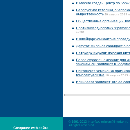
В Москве создан Центр по борь
Белорусские католики, обеспок
общественность
20 августа 2013 г
Общественные организации Тюме
Противник однополых "браков" 
10:50
В швейцарском кантоне провед
Депутат Милонов сообщает о по
Патриарх Кирилл: Курская бит
Более суровое наказание для и
законам РФ, заявляют в Госдум
Британская чемпионка призывае
гомосексуализме
16 августа 2013 
Исинбаева заявляет, что ее сл
© 1991-2013 Interfax,
religion@interfax.ru
All rights reserved
Создание web сайта: