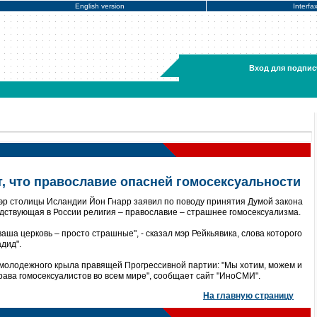
English version
Interfa
Вход для подпис
т, что православие опасней гомосексуальности
эр столицы Исландии Йон Гнарр заявил по поводу принятия Думой закона
одствующая в России религия – православие – страшнее гомосексуализма.
аша церковь – просто страшные", - сказал мэр Рейкьявика, слова которого
дид".
 молодежного крыла правящей Прогрессивной партии: "Мы хотим, можем и
рава гомосексуалистов во всем мире", сообщает сайт "ИноСМИ".
На главную страницу