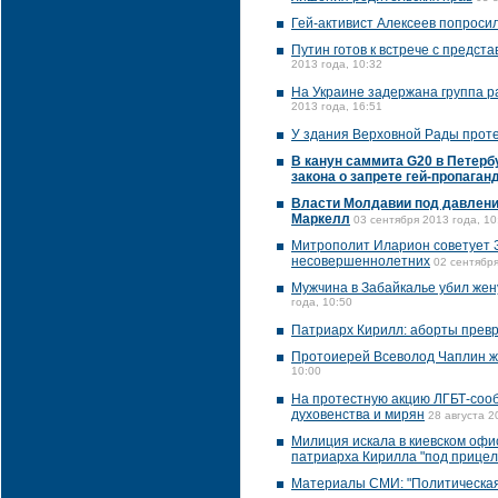
Гей-активист Алексеев попросил
Путин готов к встрече с предст
2013 года, 10:32
На Украине задержана группа р
2013 года, 16:51
У здания Верховной Рады проте
В канун саммита G20 в Петерб
закона о запрете гей-пропаган
Власти Молдавии под давлени
Маркелл
03 сентября 2013 года, 10
Митрополит Иларион советует З
несовершеннолетних
02 сентября
Мужчина в Забайкалье убил жен
года, 10:50
Патриарх Кирилл: аборты прев
Протоиерей Всеволод Чаплин ж
10:00
На протестную акцию ЛГБТ-соо
духовенства и мирян
28 августа 2
Милиция искала в киевском офи
патриарха Кирилла "под прицел
Материалы СМИ: "Политическая