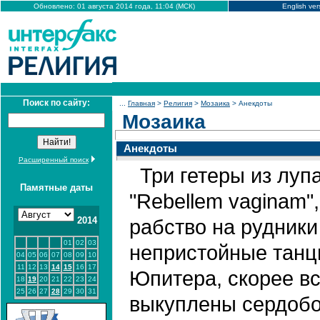
Обновлено: 01 августа 2014 года, 11:04 (МСК)
English ver
Поиск по сайту:
...
Главная
>
Религия
>
Мозаика
> Анекдоты
Мозаика
Анекдоты
Расширенный поиск
Три гетеры из луп
Памятные даты
"Rebellem vaginam"
2014
рабство на рудники
01
02
03
непристойные танц
04
05
06
07
08
09
10
11
12
13
14
15
16
17
Юпитера, скорее вс
18
19
20
21
22
23
24
25
26
27
28
29
30
31
выкуплены сердоб