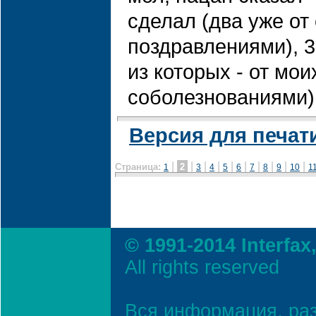
сделал (два уже от 
поздравлениями), 3
из которых - от мои
соболезнованиями
Версия для печат
|
|
|
|
|
|
|
|
|
|
Страница:
2
1
3
4
5
6
7
8
9
10
1
© 1991-2014 Interfax
All rights reserved
Вся информация, ра