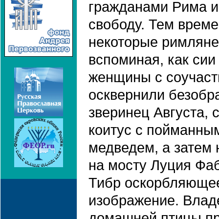
гражданами Рима и
свободу. Тем врем
некоторые римляне 
вспоминая, как си
женщины с соучас
осквернили безобр
зверинец Августа, 
коитус с пойманны
медведем, а затем
на мосту Луция Фа
Тибр оскорбляюще
изображение. Вла
домашней птицы пр