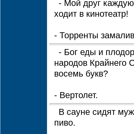
- Мой друг каждую
ходит в кинотеатр!
- Торренты замали
- Бог еды и плодо
народов Крайнего 
восемь букв?
- Вертолет.
В сауне сидят муж
пиво.