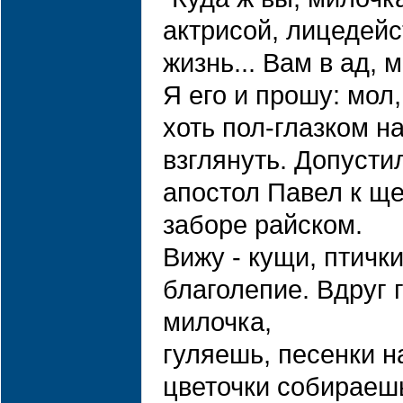
актрисой, лицедей
жизнь... Вам в ад, м
Я его и прошу: мол,
хоть пол-глазком н
взглянуть. Допусти
апостол Павел к ще
заборе райском.
Вижу - кущи, птички
благолепие. Вдруг г
милочка,
гуляешь, песенки 
цветочки собираешь