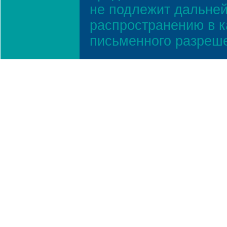
не подлежит дальней
распространению в к
письменного разреш