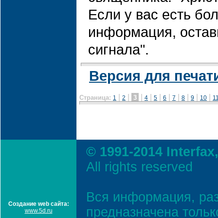
Если у вас есть бо
информация, остав
сигнала".
Версия для печат
|
|
|
|
|
|
|
|
|
|
Страница:
3
1
2
4
5
6
7
8
9
10
1
© 1991-2014 Interfax
All rights reserved
Вся информация, ра
Создание web сайта:
предназначена тольк
www.5d.ru