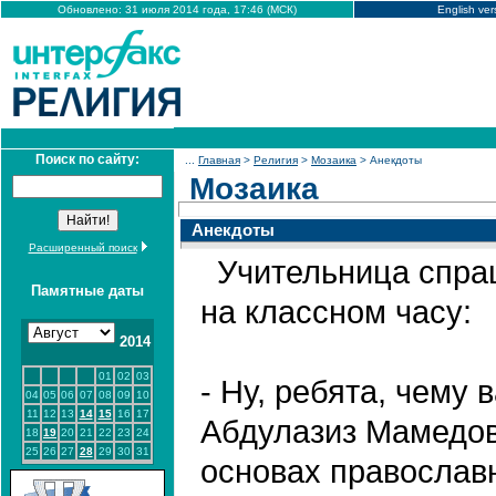
Обновлено: 31 июля 2014 года, 17:46 (МСК)
English ver
Поиск по сайту:
...
Главная
>
Религия
>
Мозаика
> Анекдоты
Мозаика
Анекдоты
Расширенный поиск
Учительница спра
Памятные даты
на классном часу:
2014
01
02
03
- Ну, ребята, чему 
04
05
06
07
08
09
10
11
12
13
14
15
16
17
Абдулазиз Мамедов
18
19
20
21
22
23
24
25
26
27
28
29
30
31
основах православ