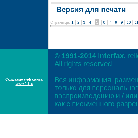
Версия для печати
|
|
|
|
|
|
|
|
|
|
Страница:
5
1
2
3
4
6
7
8
9
10
1
© 1991-2014 Interfax,
rel
All rights reserved
Вся информация, размещ
Создание web сайта:
www.5d.ru
только для персонально
воспроизведению и / ил
как с письменного разр