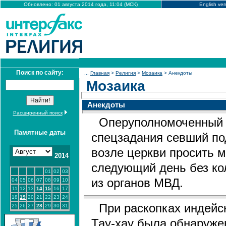
Обновлено: 01 августа 2014 года, 11:04 (МСК)
English ver
Поиск по сайту:
...
Главная
>
Религия
>
Мозаика
> Анекдоты
Мозаика
Анекдоты
Расширенный поиск
Оперуполномоченный 
Памятные даты
спецзадания севший по
возле церкви просить 
2014
следующий день без ко
01
02
03
из органов МВД.
04
05
06
07
08
09
10
11
12
13
14
15
16
17
18
19
20
21
22
23
24
При раскопках индейс
25
26
27
28
29
30
31
Тау-хау была обнаруже