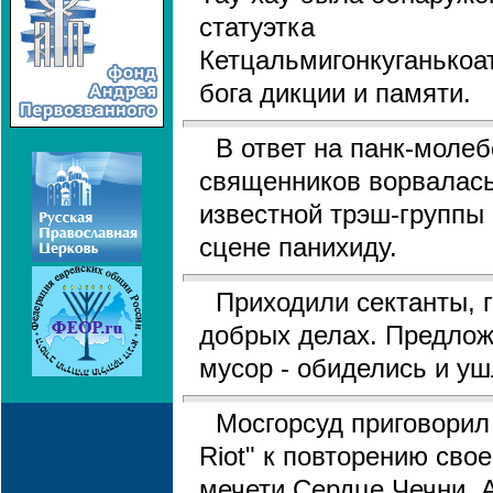
статуэтка
Кетцальмигонкуганькоат
бога дикции и памяти.
В ответ на панк-молеб
священников ворвалась
известной трэш-группы 
сцене панихиду.
Приходили сектанты, г
добрых делах. Предлож
мусор - обиделись и ушл
Мосгорсуд приговорил
Riot" к повторению сво
мечети Сердце Чечни. 