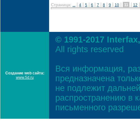
|
|
|
|
|
|
|
|
|
Страница:
11
...
4
5
6
7
8
9
10
12
© 1991-2017 Interfax
All rights reserved
Вся информация, ра
Создание web сайта:
предназначена тольк
www.5d.ru
не подлежит дальней
распространению в к
письменного разреш