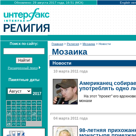
Обновлено: 29 августа 2017 года, 16:51 (МСК)
English ver
Поиск по сайту:
Главная
>
Религия
>
Мозаика
> Новости
Мозаика
Новости
Расширенный поиск
10 марта 2011 года
Памятные даты
Американец собирае
употреблять одно л
2017
На этот "проект" его вдохно
монахи
01
02
03
04
05
06
07
08
09
10
11
12
13
14
15
16
17
18
19
20
04 марта 2011 года
21
22
23
24
25
26
27
28
29
30
31
98-летняя прихожан
монастыря приезжае